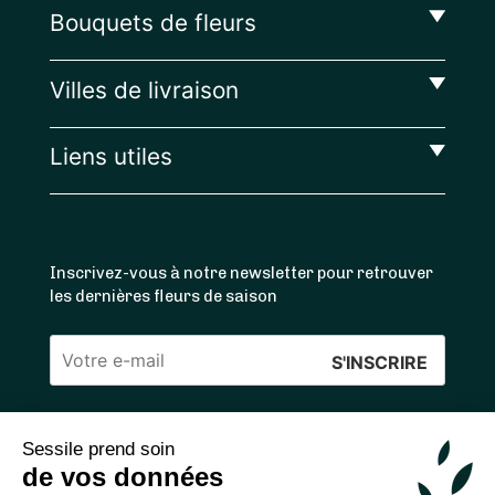
Bouquets de fleurs
Villes de livraison
Liens utiles
Inscrivez-vous à notre newsletter pour retrouver
les dernières fleurs de saison
Veuillez
laisser
ce
Sessile prend soin
4.4
/5 ⭐ | 120 000+ bouquets livrés |
811
avis
champ
de vos données
Achats 100% sécurisés
vide.