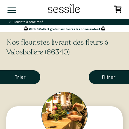
Skip
to
content
Fleuriste à proximité
Click & Collect gratuit sur toutes les commandes !
Nos fleuristes livrant des fleurs à
Valcebollère (66340)
Trier
Filtrer