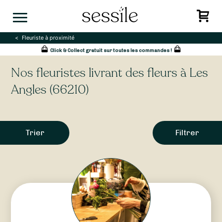
Skip
to
content
Fleuriste à proximité
Click & Collect gratuit sur toutes les commandes !
Nos fleuristes livrant des fleurs à Les
Angles (66210)
Trier
Filtrer