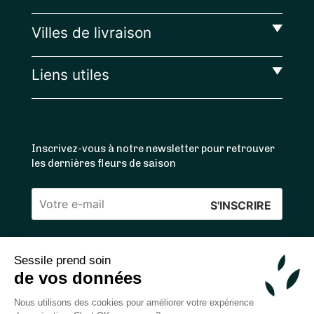
Villes de livraison
Liens utiles
Inscrivez-vous à notre newsletter pour retrouver
les dernières fleurs de saison
Veuillez
laisser
ce
Sessile prend soin
4.4
/5 ⭐ | 120 000+ bouquets livrés |
811
avis
champ
de vos données
Achats 100% sécurisés
vide.
Nous utilisons des cookies pour améliorer votre expérience