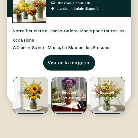
Chez vous pour
10
€
Livraison éclair disponible !
Votre fleuriste à Oloron-Sainte-Marie pour toutes les
occasions
À Oloron-Sainte-Marie, La Maison des Saisons...
Visiter le magasin
Bouquet
Bouquet
Bouquet Été
d'Hortensias
Anniversaire