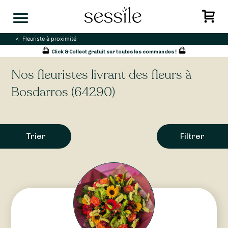
Skip
to
content
Fleuriste à proximité
Click & Collect gratuit sur toutes les commandes !
Nos fleuristes livrant des fleurs à
Bosdarros (64290)
Trier
Filtrer