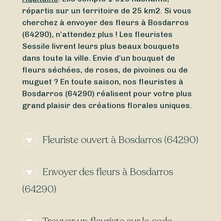
répartis sur un territoire de 25 km2. Si vous
cherchez à envoyer des fleurs à Bosdarros
(64290), n’attendez plus ! Les fleuristes
Sessile livrent leurs plus beaux bouquets
dans toute la ville. Envie d’un bouquet de
fleurs séchées, de roses, de pivoines ou de
muguet ? En toute saison, nos fleuristes à
Bosdarros (64290) réalisent pour votre plus
grand plaisir des créations florales uniques.
Fleuriste ouvert à Bosdarros (64290)
Vous cherchez un
fleuriste ouvert aujourd’hui
Envoyer des fleurs à Bosdarros
à Bosdarros (64290) ou un
fleuriste ouvert
en ce moment
à proximité ? Grâce à Sessile,
(64290)
trouvez en quelques clics un fleuriste ouvert
autour de Bosdarros (64290), même le
Vous cherchez une
livraison de fleurs
dimanche
et le
lundi
.
express
à Bosdarros (64290) ? Grâce à