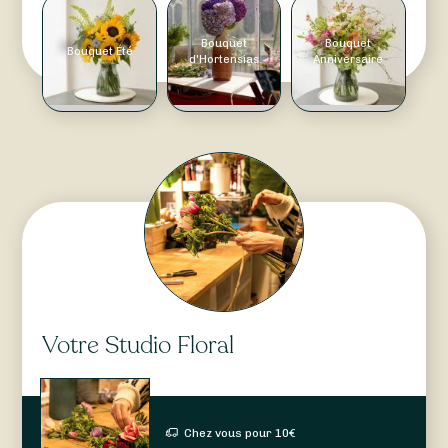
Bouquet
Bouquet
Bouquet Été
d'Hortensias
Anniversaire
Votre Studio Floral
Chez vous pour
10
€