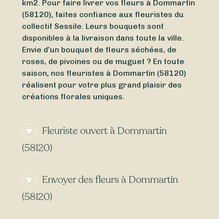
km2. Pour faire livrer vos fleurs à Dommartin
(58120), faites confiance aux fleuristes du
collectif Sessile. Leurs bouquets sont
disponibles à la livraison dans toute la ville.
Envie d’un bouquet de fleurs séchées, de
roses, de pivoines ou de muguet ? En toute
saison, nos fleuristes à Dommartin (58120)
réalisent pour votre plus grand plaisir des
créations florales uniques.
Fleuriste ouvert à Dommartin
(58120)
Besoin d’un
fleuriste ouvert actuellement
à
Envoyer des fleurs à Dommartin
proximité de Dommartin (58120) ? À la
recherche d’un
fleuriste ouvert aujourd’hui
à
(58120)
Dommartin (58120) ? Peu importe le jour et
l’heure, trouvez en toute simplicité un
Envie d’une
livraison de fleurs express
à