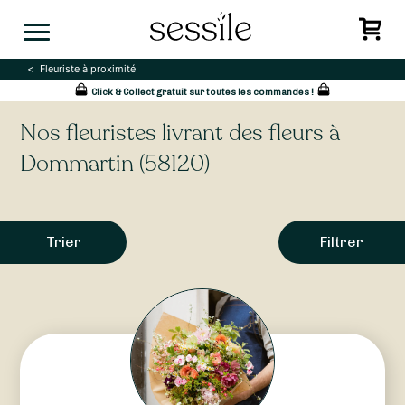
Skip
to
content
Fleuriste à proximité
Click & Collect gratuit sur toutes les commandes !
Nos fleuristes livrant des fleurs à
Dommartin (58120)
Trier
Filtrer