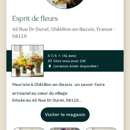
Esprit de fleurs
42 Rue Dr Duret, Châtillon-en-Bazois, France -
58110
4.7/5
⭐
(
41 avis
)
Chez vous pour
10
€
Livraison éclair disponible !
Fleuriste à Châtillon-en-Bazois : un savoir-faire
artisanal au cœur du village
Située au 42 Rue Dr Duret, 58110...
Visiter le magasin