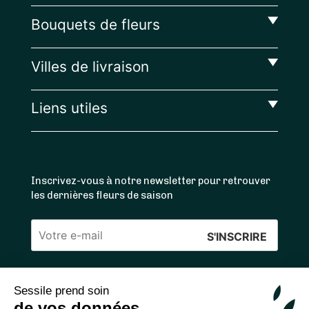
Bouquets de fleurs
Villes de livraison
Liens utiles
Inscrivez-vous à notre newsletter pour retrouver
les dernières fleurs de saison
Veuillez
laisser
ce
Sessile prend soin
4.4
/5 ⭐ | 120 000+ bouquets livrés |
811
avis
champ
de vos données
Achats 100% sécurisés