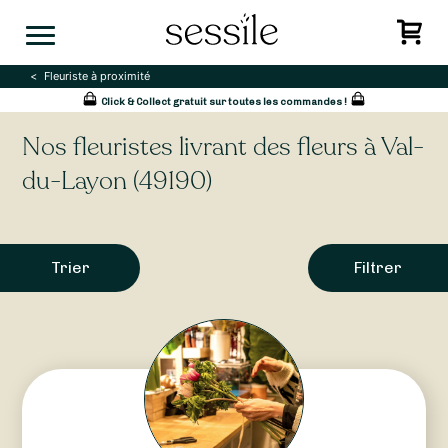
Skip
to
content
Fleuriste à proximité
Click & Collect gratuit sur toutes les commandes !
Nos fleuristes livrant des fleurs à Val-
du-Layon (49190)
Trier
Filtrer