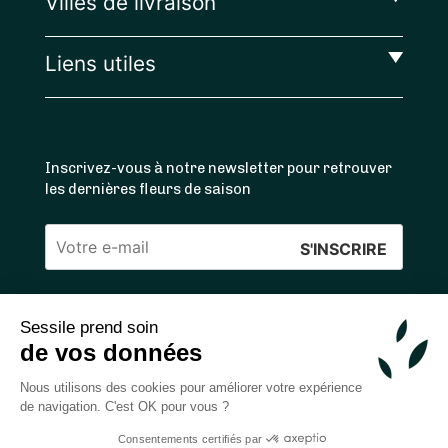
Villes de livraison
Liens utiles
Inscrivez-vous à notre newsletter pour retrouver
les dernières fleurs de saison
Veuillez
laisser
ce
Sessile prend soin
4.4
/5 ⭐ | 120 000+ bouquets livrés |
811
avis
champ
de vos données
Achats 100% sécurisés
vide.
Nous utilisons des cookies pour améliorer votre expérience
de navigation. C'est OK pour vous ?
Consentements certifiés par
2026 — © Sessile SAS