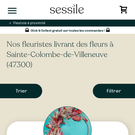
Skip
to
content
Fleuriste à proximité
Click & Collect gratuit sur toutes les commandes !
Nos fleuristes livrant des fleurs à
Sainte-Colombe-de-Villeneuve
(47300)
Trier
Filtrer