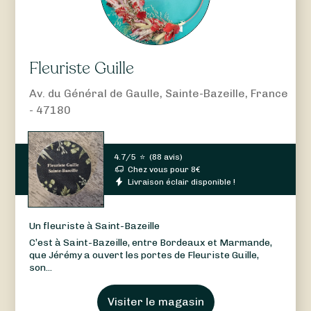
Fleuriste Guille
Av. du Général de Gaulle, Sainte-Bazeille, France
- 47180
4.7/5
⭐
(
88 avis
)
Chez vous pour
8
€
Livraison éclair disponible !
Un fleuriste à Saint-Bazeille
C’est à Saint-Bazeille, entre Bordeaux et Marmande,
que Jérémy a ouvert les portes de Fleuriste Guille,
son...
Visiter le magasin