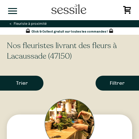
Skip
to
content
Fleuriste à proximité
Click & Collect gratuit sur toutes les commandes !
Nos fleuristes livrant des fleurs à
Lacaussade (47150)
Trier
Filtrer