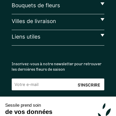
Bouquets de fleurs
Villes de livraison
Liens utiles
Inscrivez-vous à notre newsletter pour retrouver
les dernières fleurs de saison
Veuillez
laisser
ce
Sessile prend soin
4.4
/5 ⭐ | 120 000+ bouquets livrés |
811
avis
champ
de vos données
Achats 100% sécurisés
vide.