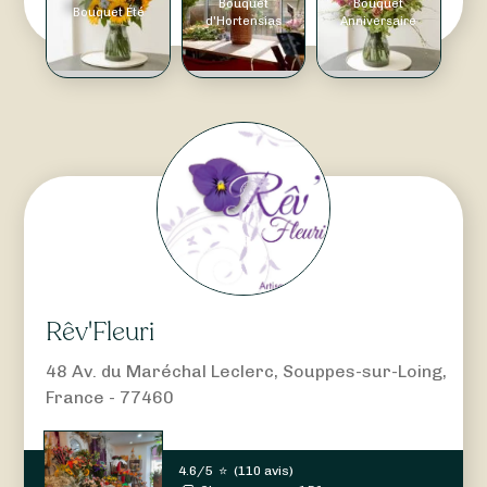
Bouquet
Bouquet
Bouquet Été
d'Hortensias
Anniversaire
Rêv'Fleuri
48 Av. du Maréchal Leclerc, Souppes-sur-Loing,
France - 77460
4.6/5
⭐
(
110 avis
)