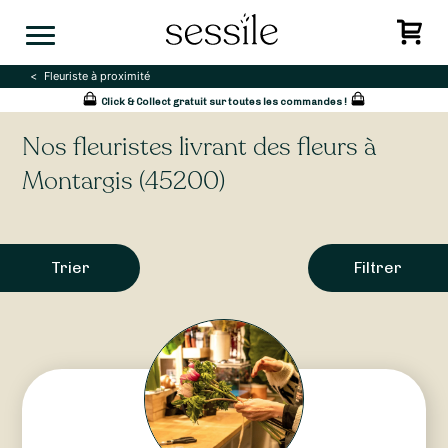
Skip
to
content
Fleuriste à proximité
Click & Collect gratuit sur toutes les commandes !
Nos fleuristes livrant des fleurs à
Montargis (45200)
Trier
Filtrer