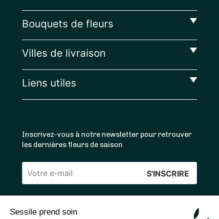
Bouquets de fleurs
Villes de livraison
Liens utiles
Inscrivez-vous à notre newsletter pour retrouver
les dernières fleurs de saison
Veuillez
laisser
ce
Sessile prend soin
4.4
/5 ⭐ | 120 000+ bouquets livrés |
811
avis