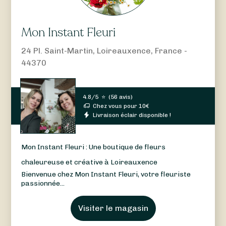
Mon Instant Fleuri
24 Pl. Saint-Martin, Loireauxence, France -
44370
4.8/5
⭐
(
56 avis
)
Chez vous pour
10
€
Livraison éclair disponible !
Mon Instant Fleuri : Une boutique de fleurs
chaleureuse et créative à Loireauxence
Bienvenue chez Mon Instant Fleuri, votre fleuriste
passionnée...
Visiter le magasin