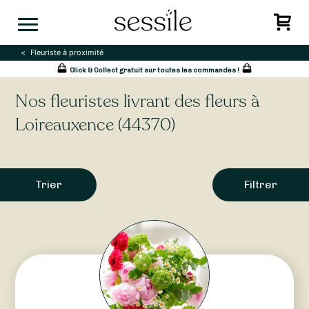
Skip
to
content
Fleuriste à proximité
Click & Collect gratuit sur toutes les commandes !
Nos fleuristes livrant des fleurs à
Loireauxence (44370)
Trier
Filtrer