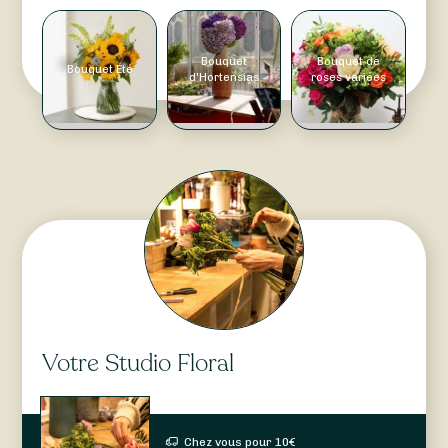
Bouquet
Bouquet de
Bouquet Été
d'Hortensias
roses variées
Votre Studio Floral
Chez vous pour
10
€