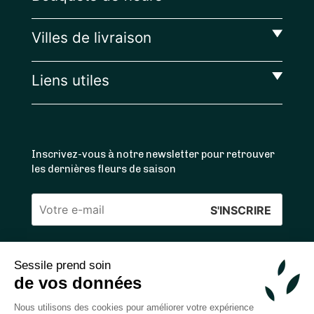
Villes de livraison
Liens utiles
Inscrivez-vous à notre newsletter pour retrouver
les dernières fleurs de saison
Veuillez
laisser
ce
Sessile prend soin
4.4
/5 ⭐ | 120 000+ bouquets livrés |
811
avis
champ
de vos données
Achats 100% sécurisés
vide.
Nous utilisons des cookies pour améliorer votre expérience