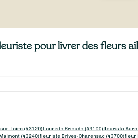
uriste pour livrer des fleurs ai
-sur-Loire (43120)
fleuriste Brioude (43100)
fleuriste Aure
-Malmont (43240)
fleuriste Brives-Charensac (43700)
fleur