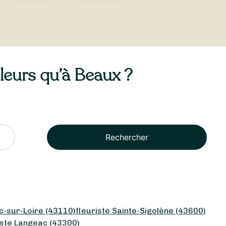
lleurs qu’à Beaux ?
Rechercher
c-sur-Loire (43110)
fleuriste Sainte-Sigolène (43600)
iste Langeac (43300)