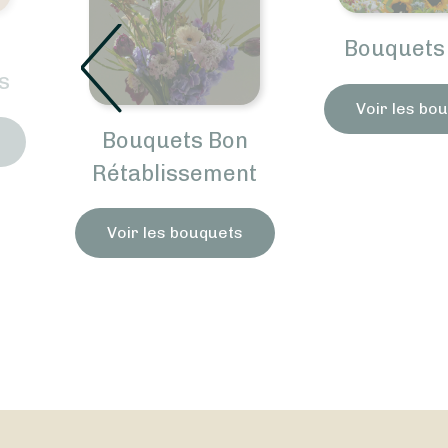
Bouquets 
s
Voir les bo
Bouquets Bon
Rétablissement
Voir les bouquets