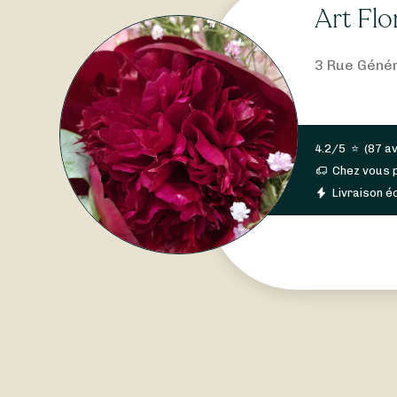
Art Flo
3 Rue Génér
4.2/5
⭐
(
87 av
Chez vous 
Livraison éc