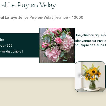
ral Le Puy en Velay
al Lafayette, Le Puy-en-Velay, France - 43000
Une jolie boutique 
is
)
Bienvenue au Puy-en
boutique de fleurs tr
pour
10
€
lair disponible !
Bouquet Été