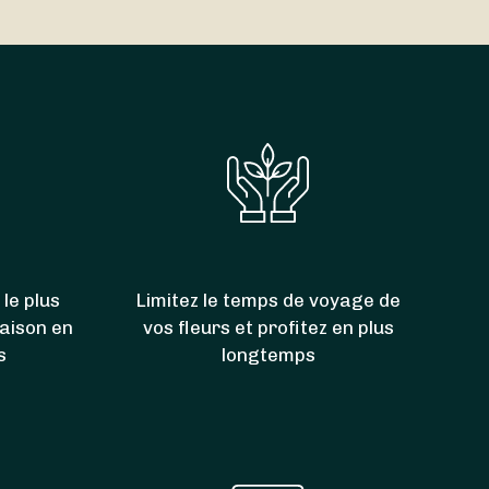
00. Grâce à eux, vous pouvez donc aussi faire
Saint-Julien-du-Pinet
,
Le Pertuis
et
Bessamorel
.
 le plus
Limitez le temps de voyage de
raison en
vos fleurs et profitez en plus
s
longtemps