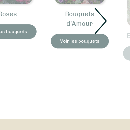
Roses
Bouquets
d'Amour
les bouquets
Voir les bouquets