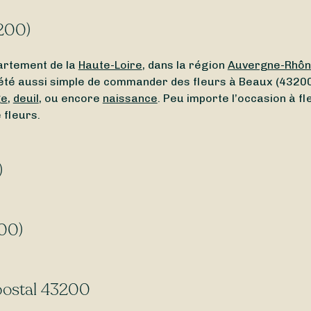
3200)
artement de la
Haute-Loire
, dans la région
Auvergne-Rhôn
is été aussi simple de commander des fleurs à Beaux (43200
ge
,
deuil
, ou encore
naissance
. Peu importe l’occasion à f
 fleurs.
)
aux (43200) ou un
fleuriste ouvert en ce moment
à proxim
e
dimanche
et le
lundi
.
200)
3200) ? Certains de nos fleuristes vous permettent de r
ouvez des fleuristes
livrant 7j/7
, même le
dimanche
et les
 postal 43200