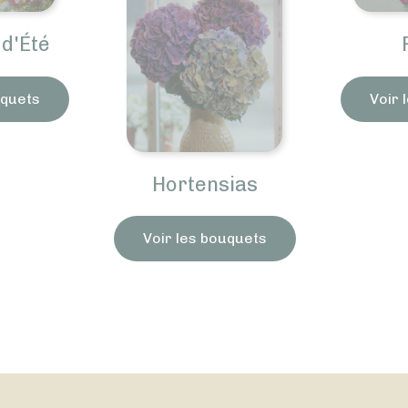
d'Été
uquets
Voir 
Hortensias
Voir les bouquets