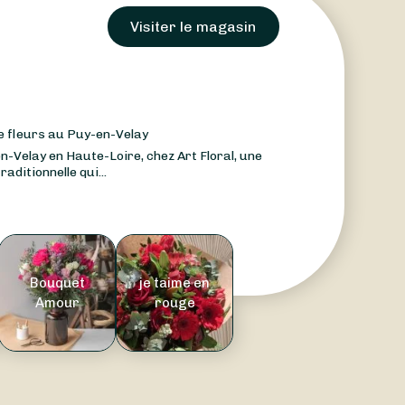
Visiter le magasin
de fleurs au Puy-en-Velay
-Velay en Haute-Loire, chez Art Floral, une
aditionnelle qui...
Bouquet
je taime en
Amour
rouge