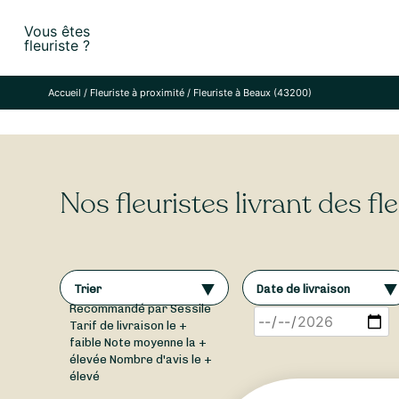
Skip
Vous êtes
to
fleuriste ?
content
Accueil
/
Fleuriste à proximité
/
Fleuriste à Beaux (43200)
Nos fleuristes livrant des f
Trier
Date de livraison
Recommandé par Sessile
Tarif de livraison le +
faible
Note moyenne la +
élevée
Nombre d'avis le +
élevé