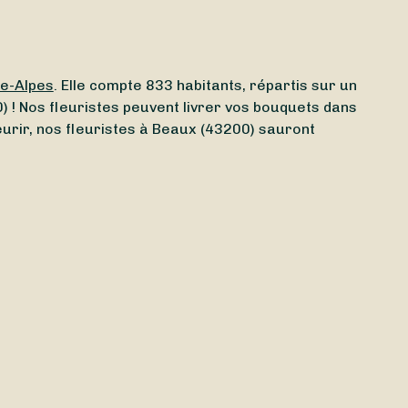
e-Alpes
. Elle compte 833 habitants, répartis sur un
) ! Nos fleuristes peuvent livrer vos bouquets dans
leurir, nos fleuristes à Beaux (43200) sauront
ité ? Grâce à Sessile, trouvez en quelques clics un
ecevoir vos bouquets
demain
ou même
aujourd’hui
,
jours fériés
. Mieux encore : la livraison peut être