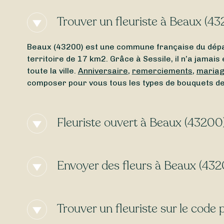
Trouver un fleuriste à Beaux (4
Beaux (43200) est une commune française du dép
territoire de 17 km2. Grâce à Sessile, il n’a jama
toute la ville.
Anniversaire
,
remerciements
,
maria
composer pour vous tous les types de bouquets de
Fleuriste ouvert à Beaux (43200
Vous cherchez un
fleuriste ouvert aujourd’hui
à Be
fleuriste ouvert autour de Beaux (43200), même l
Envoyer des fleurs à Beaux (43
Besoin d’une
livraison de fleurs express
à Beaux (4
selon l’heure de votre commande. Avec Sessile, tr
Trouver un fleuriste sur le code
gratuite
selon les cas !