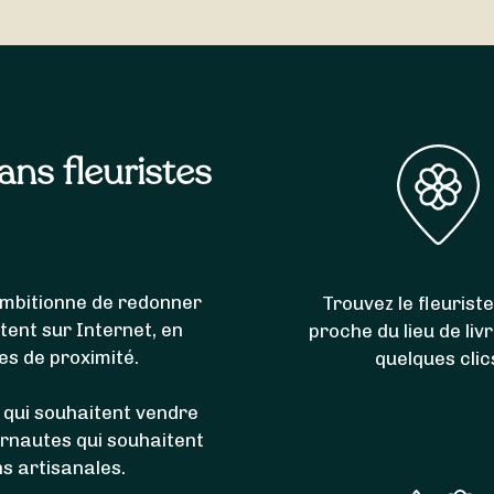
e de livrer l’intégralité des communes du code postal 432
-Maurice-de-Lignon
,
Lapte
,
Grazac
,
Saint-Jeures
,
Araules
,
sans fleuristes
i ambitionne de redonner
Trouvez le fleuriste
itent sur Internet, en
proche du lieu de liv
es de proximité.
quelques clic
 qui souhaitent vendre
ernautes qui souhaitent
ns artisanales.