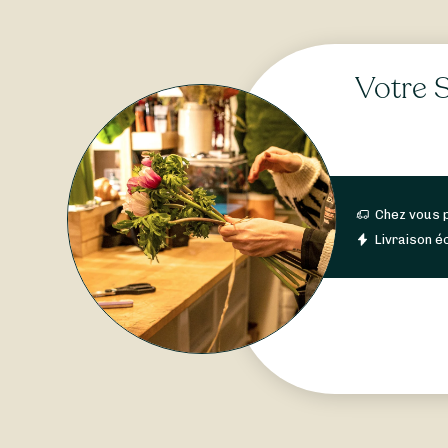
Votre S
Chez vous 
Livraison éc