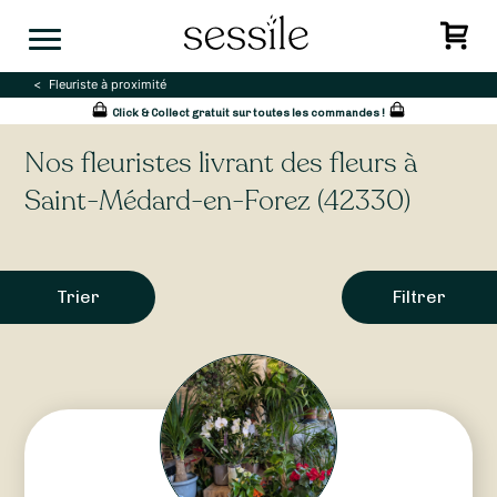
Skip
to
content
Fleuriste à proximité
Click & Collect gratuit sur toutes les commandes !
Nos fleuristes livrant des fleurs à
Saint-Médard-en-Forez (42330)
Trier
Filtrer