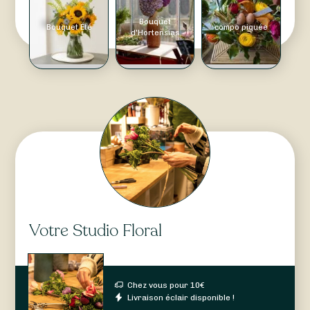
Bouquet
Bouquet Été
compo piquée
d'Hortensias
Votre Studio Floral
Chez vous pour
10
€
Livraison éclair disponible !