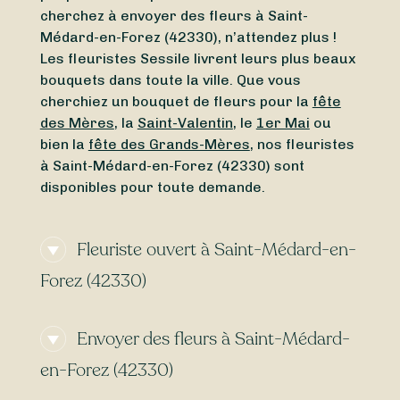
cherchez à envoyer des fleurs à Saint-
Médard-en-Forez (42330), n’attendez plus !
Les fleuristes Sessile livrent leurs plus beaux
bouquets dans toute la ville. Que vous
cherchiez un bouquet de fleurs pour la
fête
des Mères
, la
Saint-Valentin
, le
1er Mai
ou
bien la
fête des Grands-Mères
, nos fleuristes
à Saint-Médard-en-Forez (42330) sont
disponibles pour toute demande.
Fleuriste ouvert à Saint-Médard-en-
Forez (42330)
Vous cherchez un
fleuriste ouvert
Envoyer des fleurs à Saint-Médard-
actuellement
à proximité de Saint-Médard-en-
Forez (42330) ? Ou bien un
fleuriste ouvert
en-Forez (42330)
aujourd’hui
à Saint-Médard-en-Forez (42330)