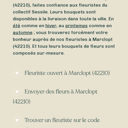
(42210), faites confiance aux fleuristes du
collectif Sessile. Leurs bouquets sont
disponibles à la livraison dans toute la ville. En
été
comme en
hiver
, au
printemps
comme en
automne
; vous trouverez forcément votre
bonheur auprès de nos fleuristes à Marclopt
(42210). Et tous leurs bouquets de fleurs sont
composés sur-mesure.
Fleuriste ouvert à Marclopt (42210)
Besoin d’un
fleuriste ouvert actuellement
à
Envoyer des fleurs à Marclopt
proximité de Marclopt (42210) ? À la
recherche d’un
fleuriste ouvert aujourd’hui
à
(42210)
Marclopt (42210) ? Peu importe le jour et
l’heure, trouvez en toute simplicité un
Envie d’une
livraison de fleurs express
à
fleuriste ouvert autour de vous. Que vous
Trouver un fleuriste sur le code
Marclopt (42210) ? Avec Sessile, faites livrer
cherchiez un
fleuriste ouvert le dimanche
ou
vos bouquets dès
aujourd’hui
ou
demain
,