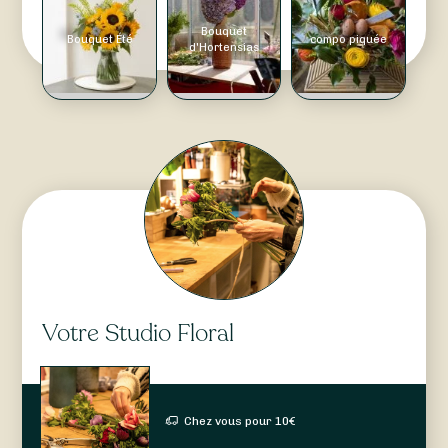
Bouquet
Bouquet Été
compo piquée
d'Hortensias
Votre Studio Floral
Chez vous pour
10
€