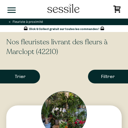
Skip
to
content
Fleuriste à proximité
Click & Collect gratuit sur toutes les commandes !
Nos fleuristes livrant des fleurs à
Marclopt (42210)
Trier
Filtrer