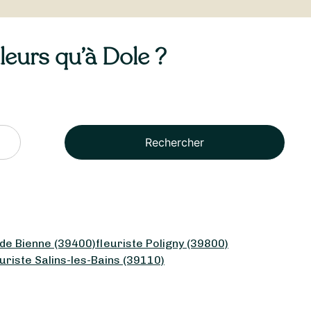
lleurs qu’à Dole ?
Rechercher
 de Bienne (39400)
fleuriste Poligny (39800)
euriste Salins-les-Bains (39110)