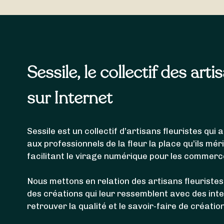
Les fleuristes référencés ci-dessus sont en mesur
livrer votre bouquet de fleurs à
Foucherans
,
Cham
Monnières
.
Sessile, le collectif des arti
sur Internet
Sessile est un collectif d’artisans fleuristes qu
aux professionnels de la fleur la place qu’ils mér
facilitant le virage numérique pour les commerc
Nous mettons en relation des artisans fleuristes
des créations qui leur ressemblent avec des int
retrouver la qualité et le savoir-faire de créatio