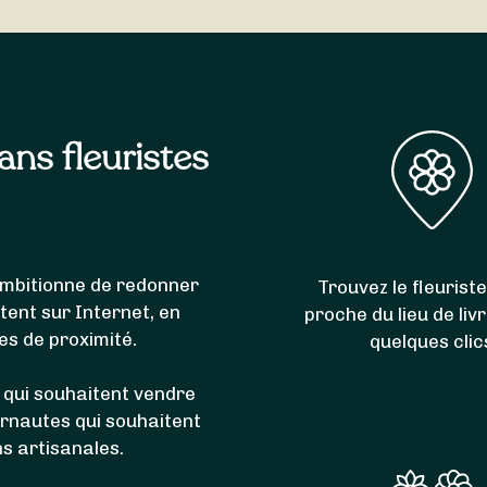
e de livrer l’intégralité des communes du code postal 391
pvans
,
Sampans
,
Choisey
,
Parcey
,
Authume
,
Villette-lès-D
sans fleuristes
i ambitionne de redonner
Trouvez le fleuriste
itent sur Internet, en
proche du lieu de liv
es de proximité.
quelques clic
 qui souhaitent vendre
ernautes qui souhaitent
ns artisanales.