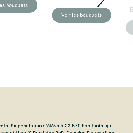
les bouquets
Voir les bouquets
mté
. Sa population s’élève à 23 579 habitants, qui
s et Lilas (9 Rue Léon Bel), Delphine Fleurs (6 Av.