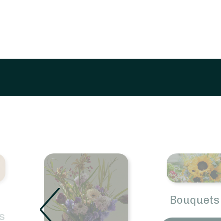
Bouquets 
s