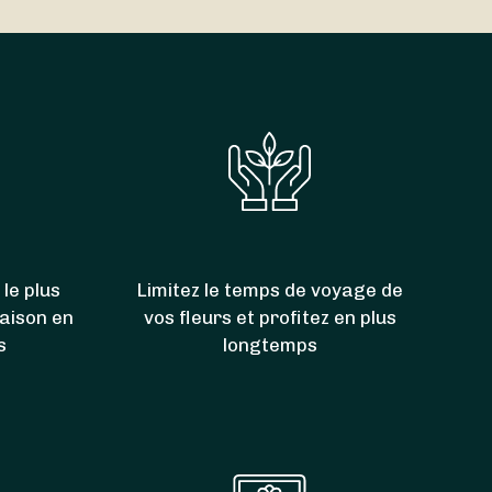
00. Grâce à eux, vous pouvez donc aussi faire
ole
,
Gevry
,
Brevans
,
Crissey
,
Jouhe
,
Baverans
et
 le plus
Limitez le temps de voyage de
raison en
vos fleurs et profitez en plus
s
longtemps