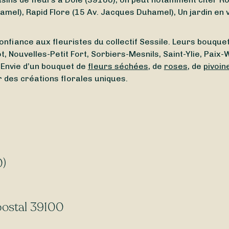
mel), Rapid Flore (15 Av. Jacques Duhamel), Un jardin en 
onfiance aux fleuristes du collectif Sessile. Leurs bouquets 
t, Nouvelles-Petit Fort, Sorbiers-Mesnils, Saint-Ylie, Paix-
Envie d’un bouquet de
fleurs séchées
, de
roses
, de
pivoin
r des créations florales uniques.
le (39100) ou un
fleuriste ouvert en ce moment
à proximit
dimanche
et le
lundi
.
0)
le (39100) ? Grâce à Sessile, trouvez des fleuristes qui 
artenaires
livrent 7 jours sur 7
, y compris le
dimanche
et l
 postal 39100