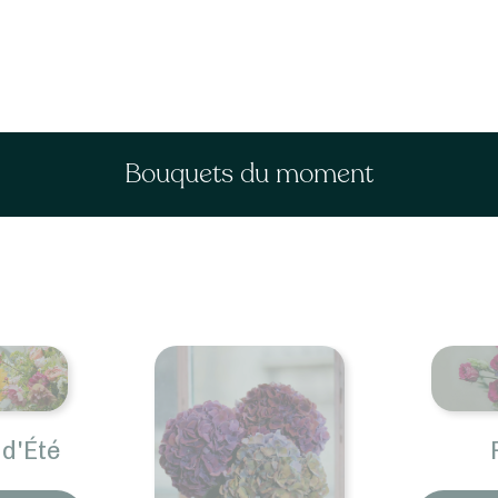
Bouquets du moment
d'Été