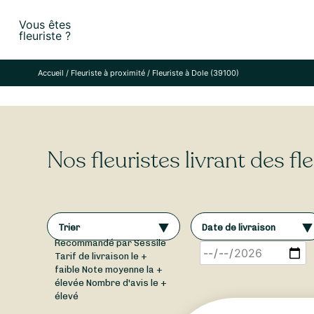
Skip
Vous êtes
to
fleuriste ?
content
Accueil
/
Fleuriste à proximité
/
Fleuriste à Dole (39100)
Nos fleuristes livrant des fl
Trier
Date de livraison
Recommandé par Sessile
Tarif de livraison le +
faible
Note moyenne la +
élevée
Nombre d'avis le +
élevé