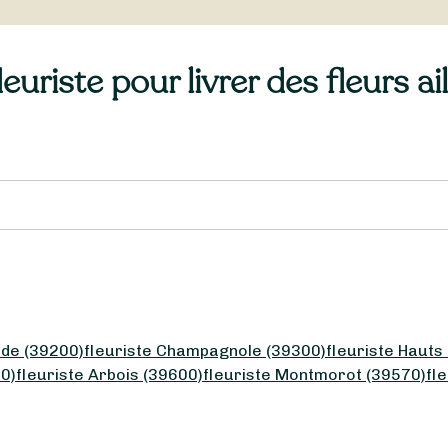
uriste pour livrer des fleurs ai
ude (39200)
fleuriste Champagnole (39300)
fleuriste Hauts
0)
fleuriste Arbois (39600)
fleuriste Montmorot (39570)
fl