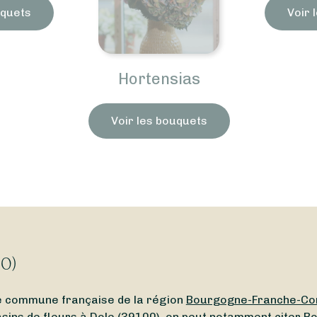
uquets
Voir 
Hortensias
Voir les bouquets
00)
ne commune française de la région
Bourgogne-Franche-Co
ins de fleurs à Dole (39100), on peut notamment citer Rose