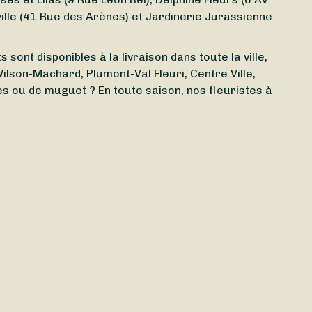
ville (41 Rue des Arènes) et Jardinerie Jurassienne
sont disponibles à la livraison dans toute la ville,
Wilson-Machard, Plumont-Val Fleuri, Centre Ville,
es
ou de
muguet
? En toute saison, nos fleuristes à
é ? Grâce à Sessile, trouvez en quelques clics un
livrent vos bouquets
aujourd’hui
,
demain
ou à la
es
jours fériés
. Et en bonus : la livraison est