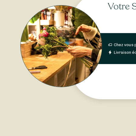
Votre S
Chez vous 
Livraison éc