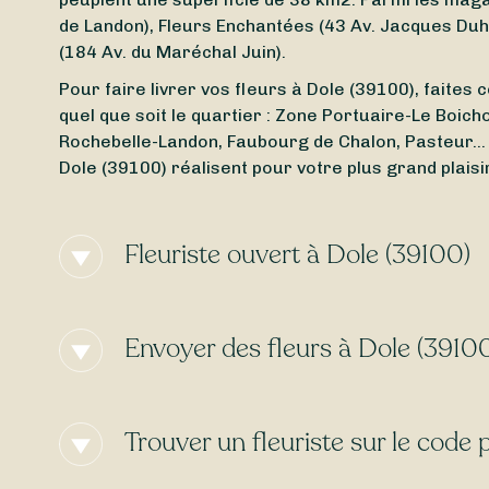
de Landon), Fleurs Enchantées (43 Av. Jacques Duha
(184 Av. du Maréchal Juin).
Pour faire livrer vos fleurs à Dole (39100), faites c
quel que soit le quartier : Zone Portuaire-Le Boicho
Rochebelle-Landon, Faubourg de Chalon, Pasteur… 
Dole (39100) réalisent pour votre plus grand plaisi
Fleuriste ouvert à Dole (39100)
Vous cherchez un
fleuriste ouvert aujourd’hui
à Do
fleuriste ouvert autour de Dole (39100), même le
Envoyer des fleurs à Dole (3910
Vous cherchez une
livraison de fleurs express
à Do
date qui vous convient. Certains de nos artisans p
Trouver un fleuriste sur le code
gratuite
dans certains cas !