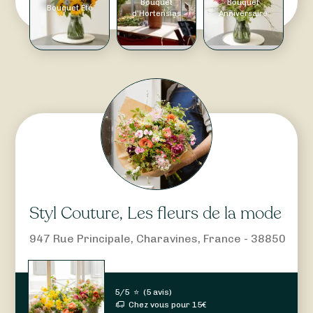
Bouquet
Bouquet
Bouquet Été
d'Hortensias
Anniversaire
Styl Couture, Les fleurs de la mode
947 Rue Principale, Charavines, France - 38850
5/5
⭐
(
5 avis
)
Chez vous pour
15
€