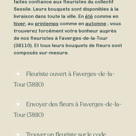
faites confiance aux fleuristes du collectif
Sessile. Leurs bouquets sont disponibles à la
livraison dans toute la ville. En
été
comme en
hiver
, au
printemps
comme en
automne
; vous
trouverez forcément votre bonheur auprès
de nos fleuristes à Faverges-de-la-Tour
(38110). Et tous leurs bouquets de fleurs sont
composés sur-mesure.
Fleuriste ouvert à Faverges-de-la-
Tour (38110)
Vous avez besoin d’un
fleuriste ouvert
Envoyer des fleurs à Faverges-de-la-
actuellement
à proximité de Faverges-de-la-
Tour (38110) ? Ou vous cherchez un
fleuriste
Tour (38110)
ouvert aujourd’hui
à Faverges-de-la-Tour
(38110) ? Du
lundi
au
dimanche
, peu importe
Besoin d’une
livraison de fleurs express
à
l’heure, Sessile vous permet de trouver en
Trouver un fleuriste sur le code
Faverges-de-la-Tour (38110) ? Certains de