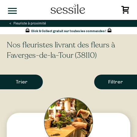
Skip
to
content
Fleuriste à proximité
Click & Collect gratuit sur toutes les commandes !
Nos fleuristes livrant des fleurs à
Faverges-de-la-Tour (38110)
Trier
Filtrer