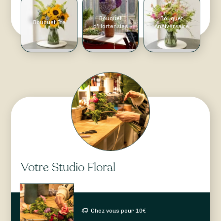
Bouquet
Bouquet
Bouquet Été
d'Hortensias
Anniversaire
Votre Studio Floral
Chez vous pour
10
€