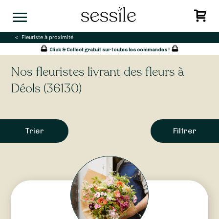
Skip
to
content
Fleuriste à proximité
Click & Collect gratuit sur toutes les commandes !
Nos fleuristes livrant des fleurs à
Déols (36130)
Trier
Filtrer