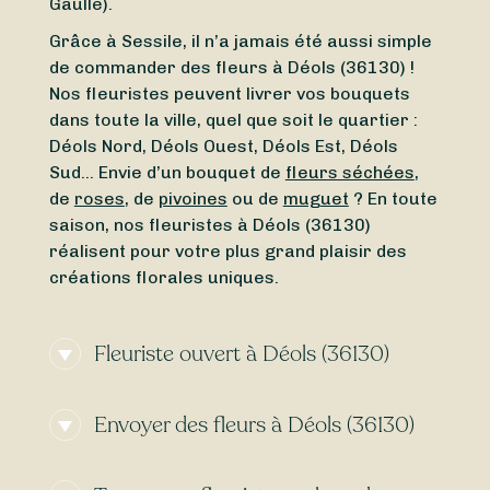
Gaulle).
Grâce à Sessile, il n’a jamais été aussi simple
de commander des fleurs à Déols (36130) !
Nos fleuristes peuvent livrer vos bouquets
dans toute la ville, quel que soit le quartier :
Déols Nord, Déols Ouest, Déols Est, Déols
Sud… Envie d’un bouquet de
fleurs séchées
,
de
roses
, de
pivoines
ou de
muguet
? En toute
saison, nos fleuristes à Déols (36130)
réalisent pour votre plus grand plaisir des
créations florales uniques.
Fleuriste ouvert à Déols (36130)
Vous avez besoin d’un
fleuriste ouvert
Envoyer des fleurs à Déols (36130)
actuellement
à proximité de Déols (36130) ?
Ou vous cherchez un
fleuriste ouvert
Envie d’une
livraison de fleurs express
à
aujourd’hui
à Déols (36130) ? Du
lundi
au