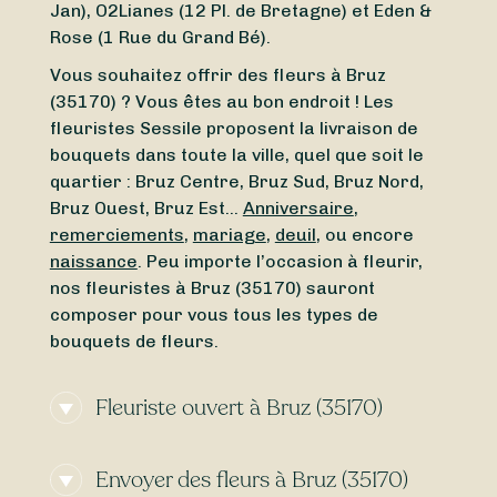
Jan), O2Lianes (12 Pl. de Bretagne) et Eden &
Rose (1 Rue du Grand Bé).
Vous souhaitez offrir des fleurs à Bruz
(35170) ? Vous êtes au bon endroit ! Les
fleuristes Sessile proposent la livraison de
bouquets dans toute la ville, quel que soit le
quartier : Bruz Centre, Bruz Sud, Bruz Nord,
Bruz Ouest, Bruz Est…
Anniversaire
,
remerciements
,
mariage
,
deuil
, ou encore
naissance
. Peu importe l’occasion à fleurir,
nos fleuristes à Bruz (35170) sauront
composer pour vous tous les types de
bouquets de fleurs.
Fleuriste ouvert à Bruz (35170)
Vous cherchez un
fleuriste ouvert aujourd’hui
Envoyer des fleurs à Bruz (35170)
à Bruz (35170) ou un
fleuriste ouvert en ce