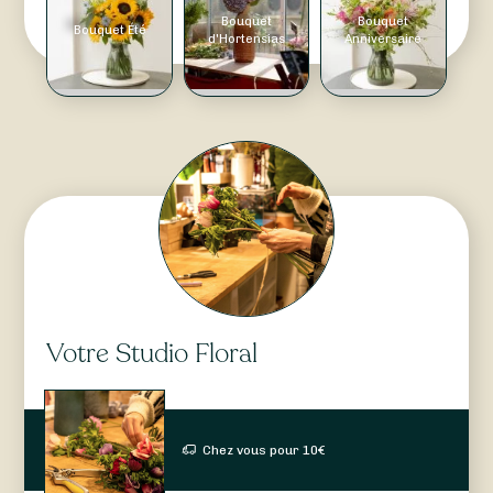
Bouquet
Bouquet
Bouquet Été
d'Hortensias
Anniversaire
Votre Studio Floral
Chez vous pour
10
€