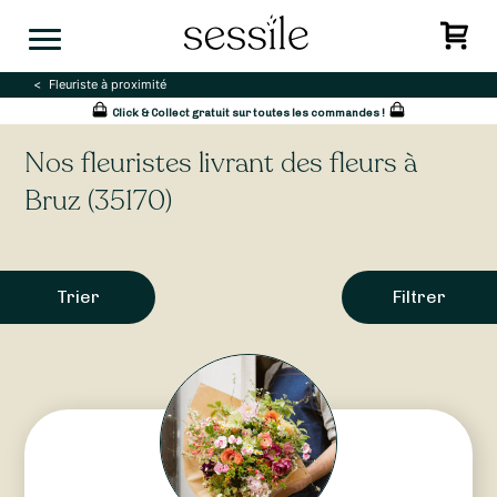
Skip
to
content
Fleuriste à proximité
Click & Collect gratuit sur toutes les commandes !
Nos fleuristes livrant des fleurs à
Bruz (35170)
Trier
Filtrer