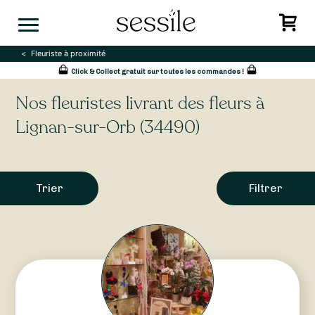
Skip
to
content
Fleuriste à proximité
Click & Collect gratuit sur toutes les commandes !
Nos fleuristes livrant des fleurs à
Lignan-sur-Orb (34490)
Trier
Filtrer