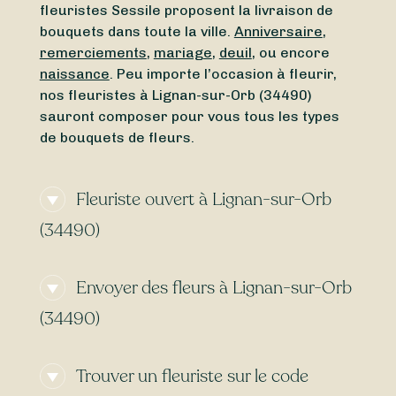
fleuristes Sessile proposent la livraison de
bouquets dans toute la ville.
Anniversaire
,
remerciements
,
mariage
,
deuil
, ou encore
naissance
. Peu importe l’occasion à fleurir,
nos fleuristes à Lignan-sur-Orb (34490)
sauront composer pour vous tous les types
de bouquets de fleurs.
Fleuriste ouvert à Lignan-sur-Orb
(34490)
Vous cherchez un
fleuriste ouvert aujourd’hui
Envoyer des fleurs à Lignan-sur-Orb
à Lignan-sur-Orb (34490) ou un
fleuriste
ouvert en ce moment
à proximité ? Grâce à
(34490)
Sessile, trouvez en quelques clics un fleuriste
ouvert autour de Lignan-sur-Orb (34490),
Vous cherchez une
livraison de fleurs
même le
dimanche
et le
lundi
.
Trouver un fleuriste sur le code
express
à Lignan-sur-Orb (34490) ? Grâce à
Sessile, trouvez des fleuristes qui livrent vos