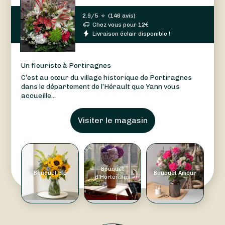
2.9/5
⭐
(
146 avis
)
Chez vous pour
12
€
Livraison éclair disponible !
Un fleuriste à Portiragnes
C’est au cœur du village historique de Portiragnes
dans le département de l’Hérault que Yann vous
accueille...
Visiter le magasin
Bouquet
Bouquet Été
Bouquet Amour
d'Hortensias