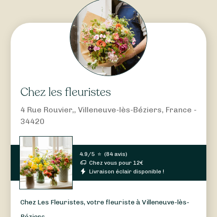
Chez les fleuristes
4 Rue Rouvier,, Villeneuve-lès-Béziers, France -
34420
4.9/5
⭐
(
84 avis
)
Chez vous pour
12
€
Livraison éclair disponible !
Chez Les Fleuristes, votre fleuriste à Villeneuve-lès-
Béziers