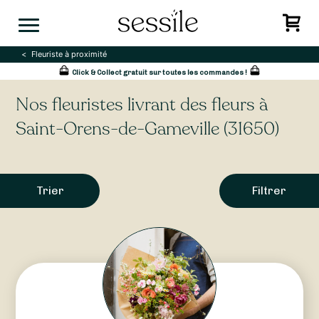
Skip
to
content
Fleuriste à proximité
Click & Collect gratuit sur toutes les commandes !
Nos fleuristes livrant des fleurs à
Saint-Orens-de-Gameville (31650)
Trier
Filtrer