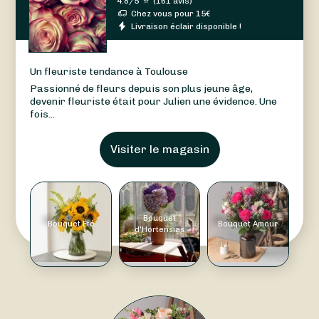
4.8/5
⭐
(
161 avis
)
Chez vous pour
15
€
Livraison éclair disponible !
Un fleuriste tendance à Toulouse
Passionné de fleurs depuis son plus jeune âge,
devenir fleuriste était pour Julien une évidence. Une
fois...
Visiter le magasin
Bouquet
Bouquet Été
Bouquet Amour
d'Hortensias