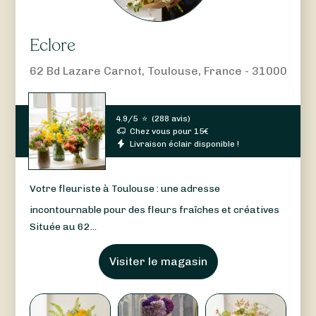
Eclore
62 Bd Lazare Carnot, Toulouse, France - 31000
4.9/5
⭐
(
288 avis
)
Chez vous pour
15
€
Livraison éclair disponible !
Votre fleuriste à Toulouse : une adresse
incontournable pour des fleurs fraîches et créatives
Située au 62...
Visiter le magasin