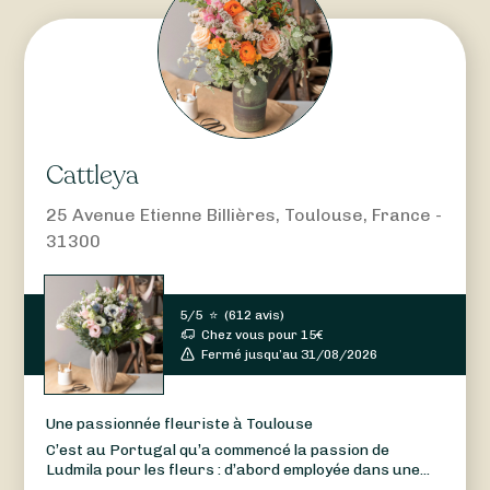
Cattleya
25 Avenue Etienne Billières, Toulouse, France -
31300
5/5
⭐
(
612 avis
)
Chez vous pour
15
€
Fermé jusqu’au 31/08/2026
Une passionnée fleuriste à Toulouse
C’est au Portugal qu’a commencé la passion de
Ludmila pour les fleurs : d’abord employée dans une...