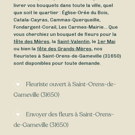
livrer vos bouquets dans toute la ville, quel
que soit le quartier : Église-Orée du Bois,
Catala-Cayras, Cammas-Querqueille,
Fondargent-Corail, Les Carmes-Mairie… Que
vous cherchiez un bouquet de fleurs pour la
fête des Mères
, la
Saint-Valentin
, le
1er Mai
ou bien la
fête des Grands-Mères
, nos
fleuristes à Saint-Orens-de-Gameville (31650)
sont disponibles pour toute demande.
Fleuriste ouvert à Saint-Orens-de-
Gameville (31650)
Vous avez besoin d’un
fleuriste ouvert
Envoyer des fleurs à Saint-Orens-
actuellement
à proximité de Saint-Orens-de-
Gameville (31650) ? Ou vous cherchez un
de-Gameville (31650)
fleuriste ouvert aujourd’hui
à Saint-Orens-de-