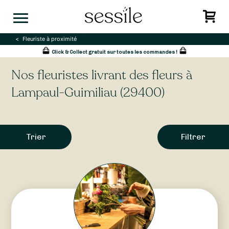
Skip
to
content
Fleuriste à proximité
Click & Collect gratuit sur toutes les commandes !
Nos fleuristes livrant des fleurs à
Lampaul-Guimiliau (29400)
Trier
Filtrer