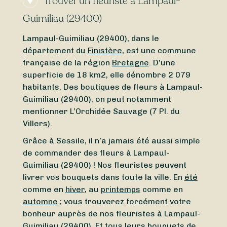
Trouver un fleuriste à Lampaul-
Guimiliau (29400)
Lampaul-Guimiliau (29400), dans le
département du
Finistère
, est une commune
française de la région
Bretagne
. D’une
superficie de 18 km2, elle dénombre 2 079
habitants. Des boutiques de fleurs à Lampaul-
Guimiliau (29400), on peut notamment
mentionner L’Orchidée Sauvage (7 Pl. du
Villers).
Grâce à Sessile, il n’a jamais été aussi simple
de commander des fleurs à Lampaul-
Guimiliau (29400) ! Nos fleuristes peuvent
livrer vos bouquets dans toute la ville. En
été
comme en
hiver
, au
printemps
comme en
automne
; vous trouverez forcément votre
bonheur auprès de nos fleuristes à Lampaul-
Guimiliau (29400). Et tous leurs bouquets de