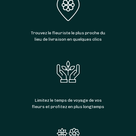
de fleurs à
Landivisiau
,
Plounéventer
,
Bodilis
,
Plougourvest
,
Guimiliau
,
Saint-Sauveur
,
Saint-
Servais
,
Locmélar
,
Loc-Eguiner
et
Lanneuffret
.
Trouvez le fleuriste le plus proche du
lieu de livraison en quelques clics
Limitez le temps de voyage de vos
fleurs et profitez en plus longtemps