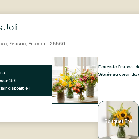
 Joli
ue, Frasne, France - 25560
Fleuriste Frasne : d
is
)
Située au cœur du vi
pour
15
€
lair disponible !
Bouquet Été