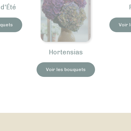
d'Été
uquets
Voir 
Hortensias
Voir les bouquets