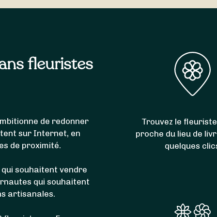
Huin
,
Septfontaines
,
Villers-sous-Chalamont
,
Villeneuve-d
sans fleuristes
i ambitionne de redonner
Trouvez le fleuriste
itent sur Internet, en
proche du lieu de liv
es de proximité.
quelques clic
 qui souhaitent vendre
ernautes qui souhaitent
ns artisanales.