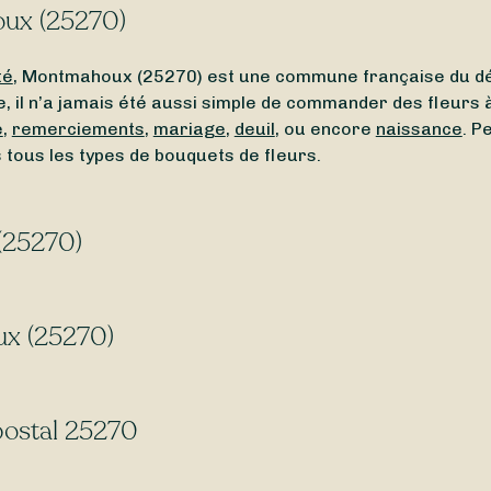
oux (25270)
té
, Montmahoux (25270) est une commune française du 
le, il n’a jamais été aussi simple de commander des fleur
e
,
remerciements
,
mariage
,
deuil
, ou encore
naissance
. P
ous les types de bouquets de fleurs.
(25270)
proximité de Montmahoux (25270) ? Ou bien un
fleuriste o
t de trouver facilement un fleuriste ouvert autour de vou
ux (25270)
guider.
ux (25270) ? Certains de nos fleuristes vous permetten
c Sessile, trouvez des fleuristes
livrant 7j/7
, même le
dim
 postal 25270
e de livrer l’intégralité des communes du code postal 252