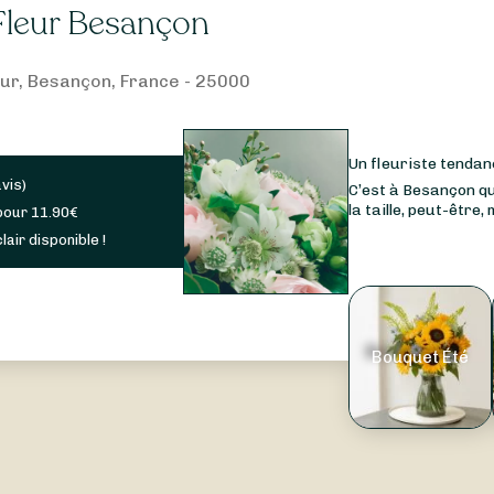
 Fleur Besançon
ur, Besançon, France - 25000
Un fleuriste tenda
avis
)
C’est à Besançon qu
la taille, peut-être,
pour
11.90
€
lair disponible !
Bouquet Été