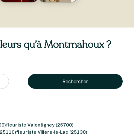
ailleurs qu’à Montmahoux ?
Rechercher
00)
fleuriste Valentigney (25700)
(25110)
fleuriste Villers-le-Lac (25130)