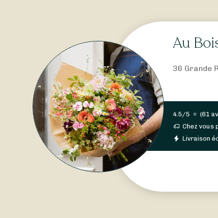
Au Bois
36 Grande R
4.5/5
⭐
(
61 av
Chez vous 
Livraison éc