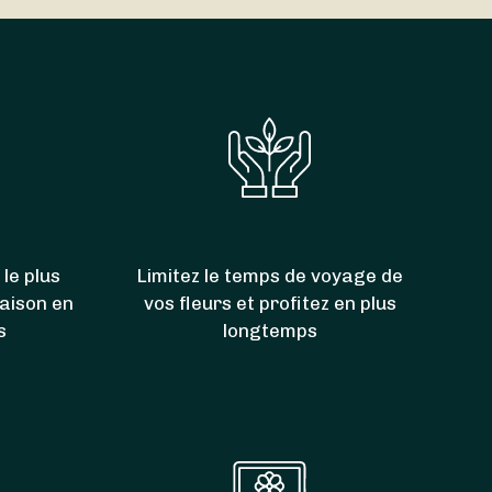
’Amont
,
Arc-sous-Montenot
,
Crouzet-Migette
,
 le plus
Limitez le temps de voyage de
raison en
vos fleurs et profitez en plus
s
longtemps