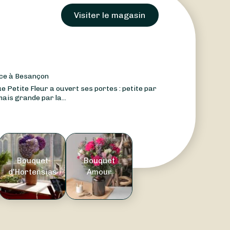
Visiter le magasin
nce à Besançon
e Petite Fleur a ouvert ses portes : petite par
 mais grande par la...
Bouquet
Bouquet
d'Hortensias
Amour