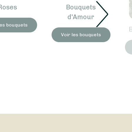
Roses
Bouquets
d'Amour
les bouquets
Voir les bouquets