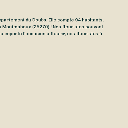
département du
Doubs
. Elle compte 94 habitants,
s à Montmahoux (25270) ! Nos fleuristes peuvent
eu importe l’occasion à fleurir, nos fleuristes à
uvert aujourd’hui
à Montmahoux (25270) ? Quel
s. Que vous ayez besoin d’un
fleuriste ouvert le lundi
t de recevoir vos bouquets
demain
ou même
anche
et les
jours fériés
. Mieux encore : la
70. Grâce à eux, vous pouvez donc aussi faire