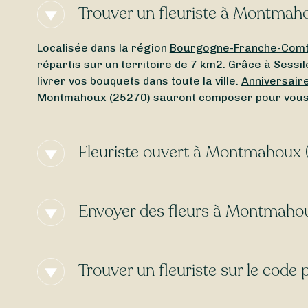
Trouver un fleuriste à Montmah
Localisée dans la région
Bourgogne-Franche-Com
répartis sur un territoire de 7 km2. Grâce à Sessi
livrer vos bouquets dans toute la ville.
Anniversair
Montmahoux (25270) sauront composer pour vous t
Fleuriste ouvert à Montmahoux 
Vous cherchez un
fleuriste ouvert actuellement
à 
que soit le jour de la semaine, Sessile vous perme
Envoyer des fleurs à Montmaho
ou d’un
fleuriste ouvert le dimanche
, laissez-vous 
Besoin d’une
livraison de fleurs express
à Montmaho
aujourd’hui
, selon l’heure de votre commande. Ave
Trouver un fleuriste sur le code
livraison peut être
gratuite
selon les cas !
Les fleuristes référencés ci-dessus sont en mesur