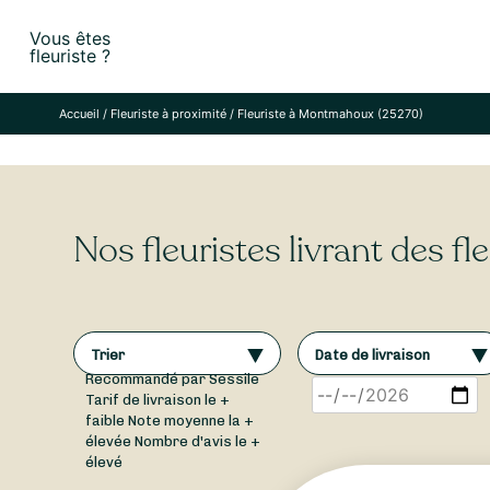
Skip
Vous êtes
to
fleuriste ?
content
Accueil
/
Fleuriste à proximité
/
Fleuriste à Montmahoux (25270)
Nos fleuristes livrant des 
Trier
Date de livraison
Recommandé par Sessile
Tarif de livraison le +
faible
Note moyenne la +
élevée
Nombre d'avis le +
élevé