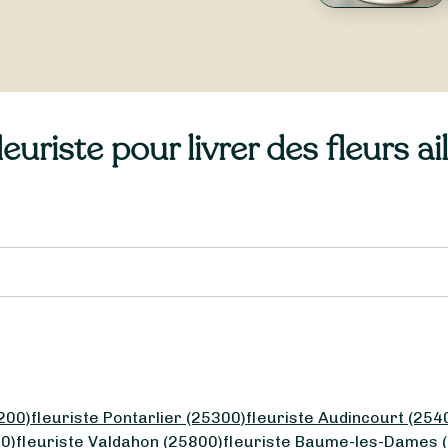
euriste pour livrer des fleurs 
200)
fleuriste Pontarlier (25300)
fleuriste Audincourt (254
30)
fleuriste Valdahon (25800)
fleuriste Baume-les-Dames 