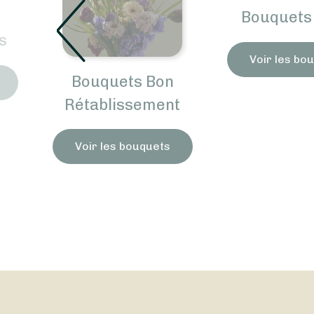
Bouquets 
s
Voir les bo
Bouquets Bon
Rétablissement
Voir les bouquets