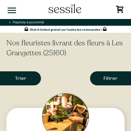
Skip
to
content
Fleuriste à proximité
Click & Collect gratuit sur toutes les commandes !
Nos fleuristes livrant des fleurs à Les
Grangettes (25160)
Trier
Filtrer