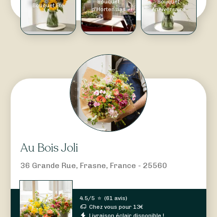
Bouquet
Bouquet
Bouquet Été
d'Hortensias
Anniversaire
Au Bois Joli
36 Grande Rue, Frasne, France - 25560
4.5/5
⭐
(
61 avis
)
Chez vous pour
13
€
Livraison éclair disponible !