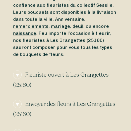
confiance aux fleuristes du collectif Sessile.
Leurs bouquets sont disponibles à la livraison
dans toute la ville.
Anniversaire
,
remerciements
,
mariage
,
deuil
, ou encore
naissance
. Peu importe l’occasion à fleurir,
nos fleuristes à Les Grangettes (25160)
sauront composer pour vous tous les types
de bouquets de fleurs.
Fleuriste ouvert à Les Grangettes
(25160)
Vous avez besoin d’un
fleuriste ouvert
Envoyer des fleurs à Les Grangettes
actuellement
à proximité de Les Grangettes
(25160) ? Ou vous cherchez un
fleuriste
(25160)
ouvert aujourd’hui
à Les Grangettes (25160)
? Du
lundi
au
dimanche
, peu importe l’heure,
Certains fleuristes à Les Grangettes (25160)