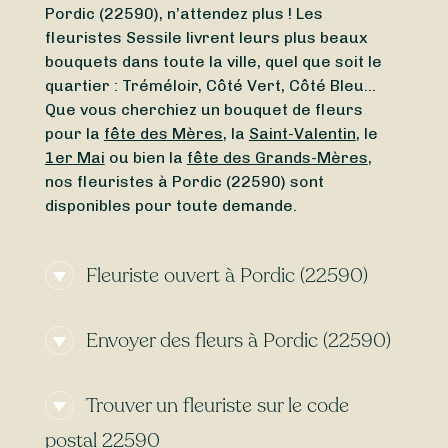
Pordic (22590), n’attendez plus ! Les
fleuristes Sessile livrent leurs plus beaux
bouquets dans toute la ville, quel que soit le
quartier : Tréméloir, Côté Vert, Côté Bleu…
Que vous cherchiez un bouquet de fleurs
pour la
fête des Mères
, la
Saint-Valentin
, le
1er Mai
ou bien la
fête des Grands-Mères
,
nos fleuristes à Pordic (22590) sont
disponibles pour toute demande.
Fleuriste ouvert à Pordic (22590)
Vous cherchez un
fleuriste ouvert aujourd’hui
Envoyer des fleurs à Pordic (22590)
à Pordic (22590) ou un
fleuriste ouvert en ce
moment
à proximité ? Grâce à Sessile,
Vous cherchez une
livraison de fleurs
trouvez en quelques clics un fleuriste ouvert
Trouver un fleuriste sur le code
express
à Pordic (22590) ? Grâce à Sessile,
autour de Pordic (22590), même le
dimanche
trouvez des fleuristes qui livrent vos
et le
lundi
.
postal 22590