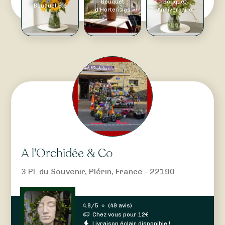
Bouquet
Bouquet
Bouquet Été
d'Hortensias
Anniversaire
A l'Orchidée & Co
3 Pl. du Souvenir, Plérin, France - 22190
4.8/5
⭐
(
49 avis
)
Chez vous pour
12
€
Livraison éclair disponible !