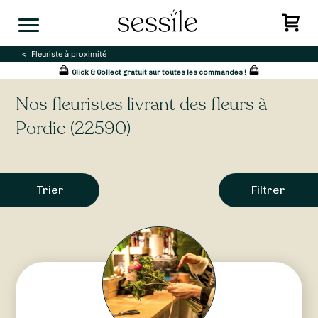
Skip
to
content
Fleuriste à proximité
Click & Collect gratuit sur toutes les commandes !
Nos fleuristes livrant des fleurs à
Pordic (22590)
Trier
Filtrer