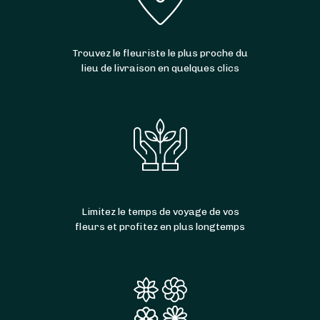
7j/7
, même le
dimanche
et les
jours fériés
. Et
bonne nouvelle : la livraison est parfois
gratuite
!
Trouvez le fleuriste le plus proche du
lieu de livraison en quelques clics
Limitez le temps de voyage de vos
fleurs et profitez en plus longtemps