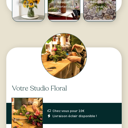
Bouquet
Bouquet de
Bouquet Été
d'Hortensias
Deuil
Votre Studio Floral
Chez vous pour
10
€
Livraison éclair disponible !