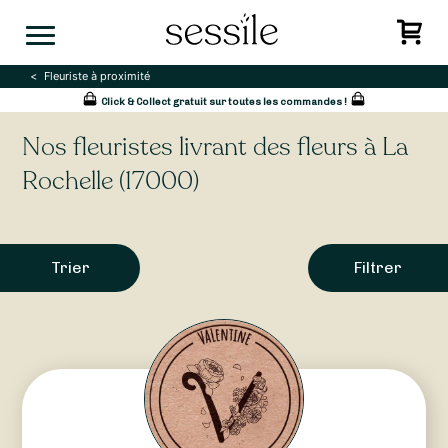
Skip
to
content
Fleuriste à proximité
Click & Collect gratuit sur toutes les commandes !
Nos fleuristes livrant des fleurs à La
Rochelle (17000)
Trier
Filtrer