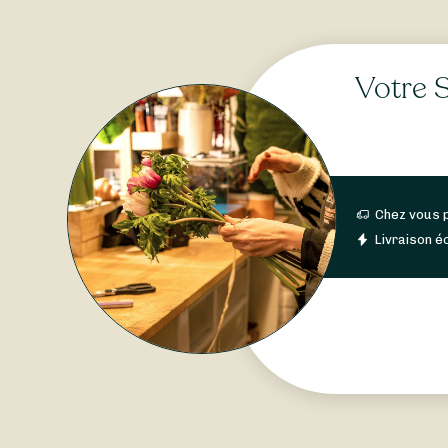
Votre S
Chez vous 
Livraison éc