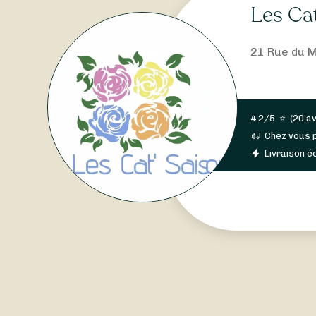
Les Ca
21 Rue du M
4.2/5
⭐
(
20 av
Chez vous 
Livraison éc