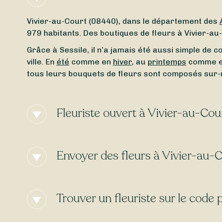
Vivier-au-Court (08440), dans le département des
979 habitants. Des boutiques de fleurs à Vivier-a
Grâce à Sessile, il n’a jamais été aussi simple de 
ville. En
été
comme en
hiver
, au
printemps
comme 
tous leurs bouquets de fleurs sont composés sur
Fleuriste ouvert à Vivier-au-Co
Besoin d’un
fleuriste ouvert actuellement
à proximi
Peu importe le jour et l’heure, trouvez en toute si
Envoyer des fleurs à Vivier-au-
fleuriste ouvert le lundi
, Sessile est là pour vous ai
Envie d’une
livraison de fleurs express
à Vivier-au-
sélectionné et l’heure de votre commande. De nom
Trouver un fleuriste sur le code
gratuite
!