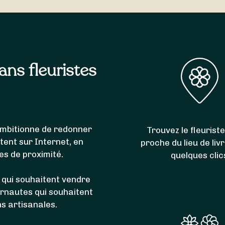
e de livrer l’intégralité des communes du code postal 084
Lumes
,
Issancourt-et-Rumel
et
Gernelle
.
sans fleuristes
i ambitionne de redonner
Trouvez le fleuriste
itent sur Internet, en
proche du lieu de liv
es de proximité.
quelques clic
 qui souhaitent vendre
ernautes qui souhaitent
ns artisanales.