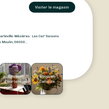
Visiter le magasin
arleville-Mézières : Les Cat' Saisons
 Moulin, 08000...
Bouquet
Bouquet
d'Hortensias
Canicule