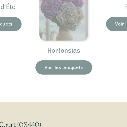
d'Été
uquets
Voir 
Hortensias
Voir les bouquets
-Court (08440)