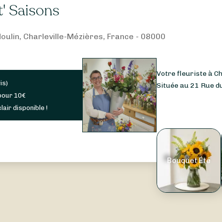
t' Saisons
oulin, Charleville-Mézières, France - 08000
Votre fleuriste à Ch
is
)
Située au 21 Rue du
pour
10
€
lair disponible !
Bouquet Été