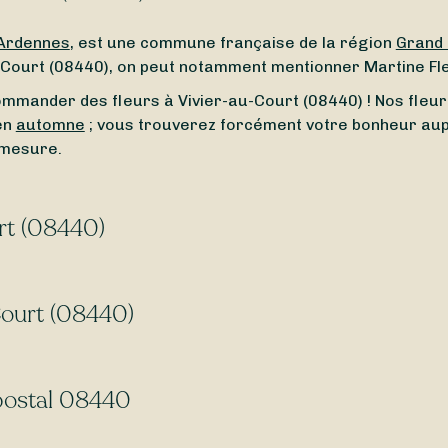
Ardennes
, est une commune française de la région
Grand 
u-Court (08440), on peut notamment mentionner Martine Fle
commander des fleurs à Vivier-au-Court (08440) ! Nos fleur
en
automne
; vous trouverez forcément votre bonheur aupr
-mesure.
urt (08440)
té de Vivier-au-Court (08440) ? À la recherche d’un
fleur
mplicité un fleuriste ouvert autour de vous. Que vous cher
Court (08440)
der.
Court (08440) ? Avec Sessile, faites livrer vos bouquets 
breux fleuristes
livrent 7j/7
, même le
dimanche
et les
jou
 postal 08440