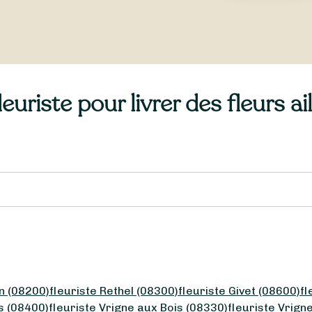
uriste pour livrer des fleurs ai
n (08200)
fleuriste Rethel (08300)
fleuriste Givet (08600)
fl
s (08400)
fleuriste Vrigne aux Bois (08330)
fleuriste Vrign