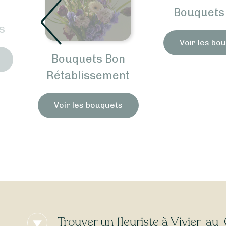
Bouquets 
s
Voir les bo
Bouquets Bon
Rétablissement
Voir les bouquets
Trouver un fleuriste à Vivier-au