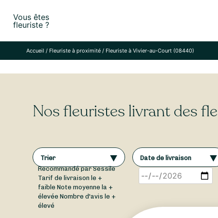
Skip
Vous êtes
to
fleuriste ?
content
Accueil
/
Fleuriste à proximité
/
Fleuriste à Vivier-au-Court (08440)
Nos fleuristes livrant des f
Trier
Date de livraison
Recommandé par Sessile
Tarif de livraison le +
faible
Note moyenne la +
élevée
Nombre d'avis le +
élevé