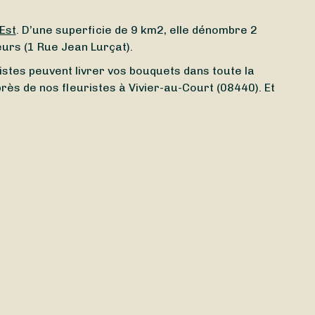
Est
. D’une superficie de 9 km2, elle dénombre 2
urs (1 Rue Jean Lurçat).
istes peuvent livrer vos bouquets dans toute la
ès de nos fleuristes à Vivier-au-Court (08440). Et
iste ouvert aujourd’hui
à Vivier-au-Court (08440) ?
chiez un
fleuriste ouvert le dimanche
ou bien un
dès
aujourd’hui
ou
demain
, selon l’artisan
rs fériés
. Et bonne nouvelle : la livraison est parfois