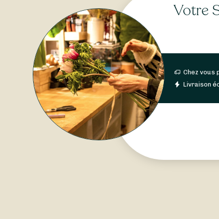
Votre S
Chez vous 
Livraison éc