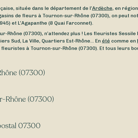
ise, située dans le département de l’
Ardèche
, en régio
gasins de fleurs à Tournon-sur-Rhône (07300), on peut no
945) et L’Agapanthe (8 Quai Farconnet).
r-Rhône (07300), n’attendez plus ! Les fleuristes Sessile 
rtiers Sud, La Ville, Quartiers Est-Rhône… En
été
comme en
fleuristes à Tournon-sur-Rhône (07300). Et tous leurs b
-Rhône (07300)
ité de Tournon-sur-Rhône (07300) ? À la recherche d’un
f
n toute simplicité un fleuriste ouvert autour de vous. Que
ur-Rhône (07300)
r vous aider.
ur-Rhône (07300) ? Avec Sessile, faites livrer vos bouqu
breux fleuristes
livrent 7j/7
, même le
dimanche
et les
jou
 postal 07300