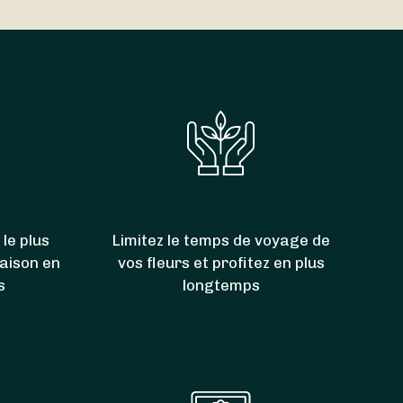
00. Grâce à eux, vous pouvez donc aussi faire
n
et
Cheminas
.
 le plus
Limitez le temps de voyage de
raison en
vos fleurs et profitez en plus
s
longtemps