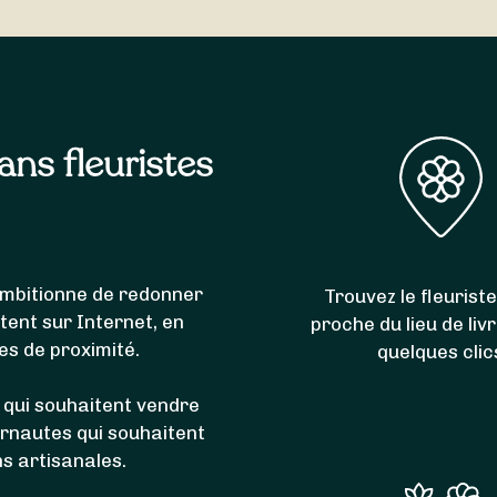
e de livrer l’intégralité des communes du code postal 073
ols
,
Mauves
,
Étables
,
Plats
,
Saint-Barthélemy-le-Plain
,
Glu
sans fleuristes
i ambitionne de redonner
Trouvez le fleuriste
itent sur Internet, en
proche du lieu de liv
es de proximité.
quelques clic
 qui souhaitent vendre
ernautes qui souhaitent
ns artisanales.