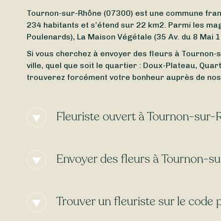
Tournon-sur-Rhône (07300) est une commune frança
234 habitants et s’étend sur 22 km2. Parmi les ma
Poulenards), La Maison Végétale (35 Av. du 8 Mai 1
Si vous cherchez à envoyer des fleurs à Tournon-su
ville, quel que soit le quartier : Doux-Plateau, Qua
trouverez forcément votre bonheur auprès de nos 
Fleuriste ouvert à Tournon-sur
Besoin d’un
fleuriste ouvert actuellement
à proxim
(07300) ? Peu importe le jour et l’heure, trouvez e
Envoyer des fleurs à Tournon-s
bien un
fleuriste ouvert le lundi
, Sessile est là pou
Envie d’une
livraison de fleurs express
à Tournon-s
sélectionné et l’heure de votre commande. De nom
Trouver un fleuriste sur le code
gratuite
!