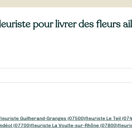
euriste pour livrer des fleurs a
fleuriste Guilherand-Granges (07500)
fleuriste Le Teil (07
Andéol (07700)
fleuriste La Voulte-sur-Rhône (07800)
fleuri