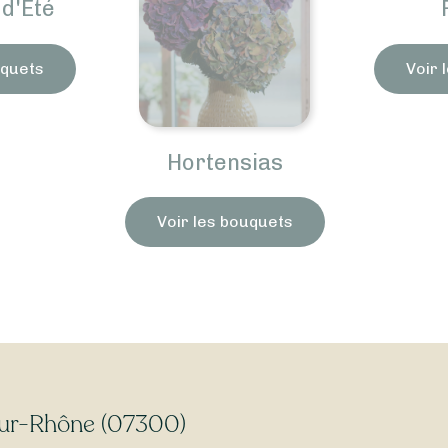
d'Été
uquets
Voir 
Hortensias
Voir les bouquets
-sur-Rhône (07300)