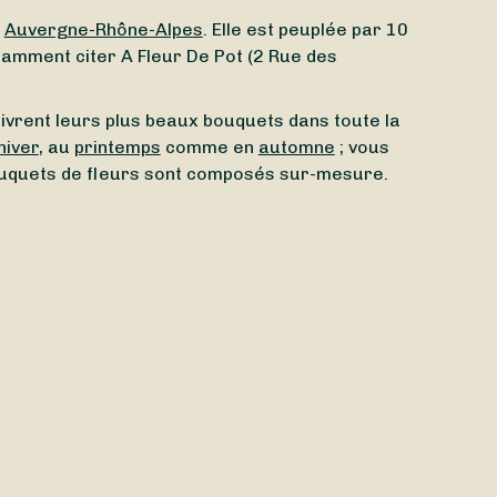
n
Auvergne-Rhône-Alpes
. Elle est peuplée par 10
tamment citer A Fleur De Pot (2 Rue des
livrent leurs plus beaux bouquets dans toute la
hiver
, au
printemps
comme en
automne
; vous
ouquets de fleurs sont composés sur-mesure.
leuriste ouvert aujourd’hui
à Tournon-sur-Rhône
 vous cherchiez un
fleuriste ouvert le dimanche
ou
ets dès
aujourd’hui
ou
demain
, selon l’artisan
rs fériés
. Et bonne nouvelle : la livraison est parfois