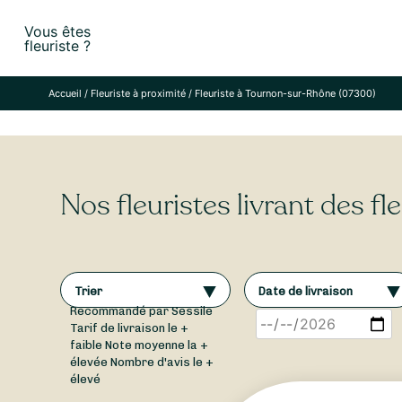
Skip
Vous êtes
to
fleuriste ?
content
Accueil
/
Fleuriste à proximité
/
Fleuriste à Tournon-sur-Rhône (07300)
Nos fleuristes livrant des 
Trier
Date de livraison
Recommandé par Sessile
Tarif de livraison le +
faible
Note moyenne la +
élevée
Nombre d'avis le +
élevé