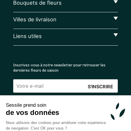
Bouquets de fleurs
Villes de livraison
Liens utiles
Inscrivez-vous à notre newsletter pour retrouver les
dernières fleurs de saison
Veuillez
laisser
Sessile prend soin
ce
4.4
/5 ⭐ | 120 000+ bouquets livrés |
811
avis
de vos données
champ
Achats 100% sécurisés
vide.
Nous utilisons des cookies pour améliorer votre expérience
de navigation. C'est OK pour vous ?