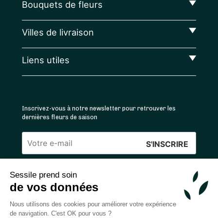
Bouquets de fleurs
Villes de livraison
Liens utiles
Inscrivez-vous à notre newsletter pour retrouver les
dernières fleurs de saison
Veuillez
laisser
Sessile prend soin
ce
4.4
/5 ⭐ | 120 000+ bouquets livrés |
811
avis
de vos données
champ
Achats 100% sécurisés
vide.
Nous utilisons des cookies pour améliorer votre expérience
de navigation. C'est OK pour vous ?