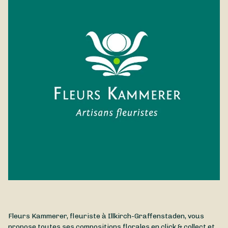
traditionnellement le lys pour de grandes occasions.
Naissance, fiançailles, deuil... Fleurs Kammerer composera
pour vous ce bouquet de lys avec le plus grand soin, puis le
livrera où vous le souhaitez, à Illkirch-Graffenstaden et ses
environs.
Fleurs Kammerer, fleuriste à Illkirch-Graffenstaden, vous
propose toutes ses compositions florales en click & collect et