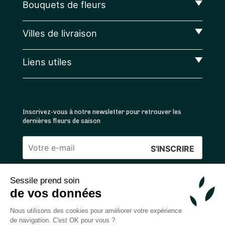
Bouquets de fleurs
Villes de livraison
Liens utiles
Inscrivez-vous à notre newsletter pour retrouver les
dernières fleurs de saison
Veuillez
laisser
Sessile prend soin
ce
4.4
/5 ⭐ | 120 000+ bouquets livrés |
811
avis
de vos données
champ
Achats 100% sécurisés
vide.
Nous utilisons des cookies pour améliorer votre expérience
de navigation. C'est OK pour vous ?