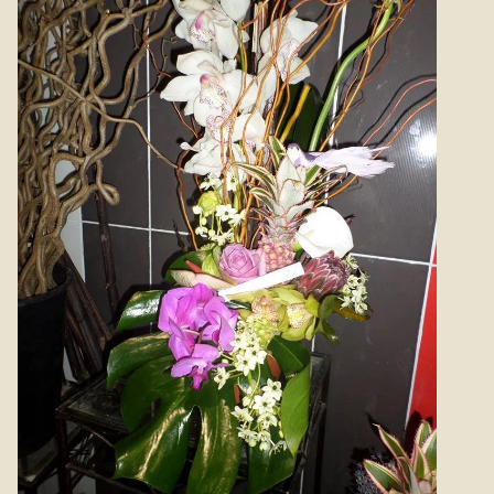
Le lys, fleur élégante est majestueuse, fut longtemps le
symbole de la royauté française. Il est également très souvent
associé à la pureté. Sa large gamme de couleurs le rend très
prisé des compositions florales. On offre traditionnellement le
lys pour de grandes occasions comme la naissance, les
fiançailles ou le deuil.