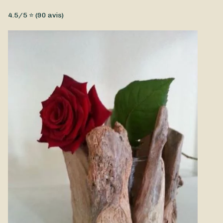
jours. Évitez également de trop exposer vos pivoines à la
Fleurs coupées, Fleurs fraîches, Pivoines
lumière directe du soleil, afin qu’elles conservent tout l’éclat
4.5
/5 ⭐ (
90
avis)
de leur couleur.
Un magnifique bouquet composé par Fleurs Baccara à partir
de pivoines, la fleur star du printemps. Avec ses courbes
amples et délicates, la pivoine est une fleur idéale pour faire
un cadeau ou pour décorer votre intérieur. La pivoine ne sera
disponible chez votre fleuriste que d’avril à juin, alors
profitez-en ! Ce bouquet de pivoines est disponible à la
livraison à Dour et ses alentours.