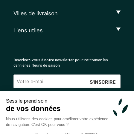
Villes de livraison
Liens utiles
Inscrivez-vous à notre newsletter pour retrouver les
dernières fleurs de saison
Veuillez
laisser
Sessile prend soin
ce
4.4
/5 ⭐ | 120 000+ bouquets livrés |
811
avis
de vos données
champ
Achats 100% sécurisés
vide.
Nous utilisons des cookies pour améliorer votre expérience
de navigation. C'est OK pour vous ?