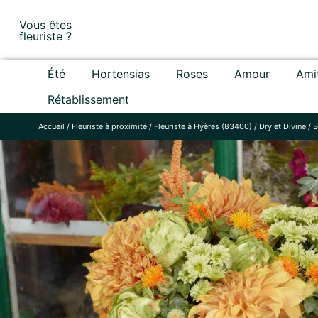
Skip
Vous êtes
to
fleuriste ?
content
Été
Hortensias
Roses
Amour
Ami
Rétablissement
Accueil
/
Fleuriste à proximité
/
Fleuriste à Hyères (83400)
/
Dry et Divine
/
B