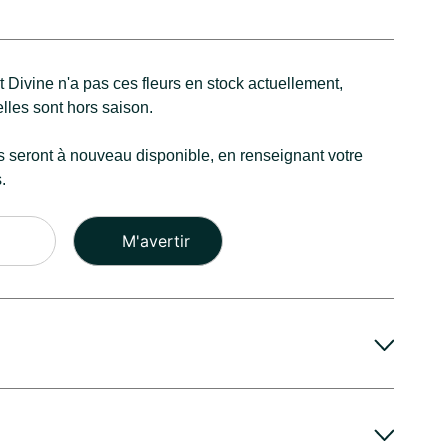
Divine n'a pas ces fleurs en stock actuellement,
lles sont hors saison.
s seront à nouveau disponible, en renseignant votre
.
Veuillez
laisser
ce
champ
vide.