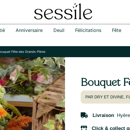
tié
Anniversaire
Deuil
Félicitations
Fête
ouquet Fête des Grands-Pères
Bouquet F
PAR DRY ET DIVINE, 
Livraison
Hyères
Click & collect g