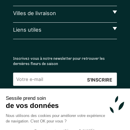
Villes de livraison
Liens utiles
Inscrivez-vous à notre newsletter pour retrouver les
dernières fleurs de saison
Veuillez
laisser
Sessile prend soin
ce
4.4
/5 ⭐ | 120 000+ bouquets livrés |
811
avis
de vos données
champ
Achats 100% sécurisés
vide.
Nous utilisons des cookies pour améliorer votre expérience
de navigation. C'est OK pour vous ?