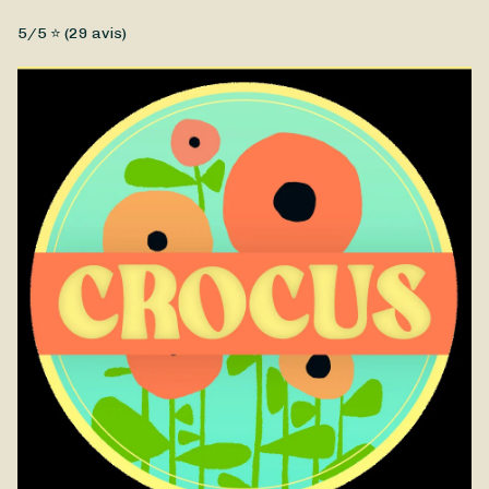
Fleurs fraîches, Petit prix
5
/5 ⭐ (
29
avis)
Un joli bouquet de Noël composé par Crocus dans les tons
rouges et blancs pour correspondre à vos décorations de
Noël. Ce bouquet est disponible à la livraison à Redon et à
proximité.