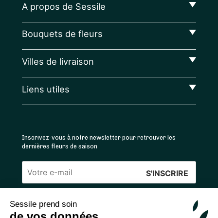
A propos de Sessile
Bouquets de fleurs
Villes de livraison
Liens utiles
Inscrivez-vous à notre newsletter pour retrouver les
dernières fleurs de saison
Veuillez
laisser
Sessile prend soin
ce
4.4
/5 ⭐ | 120 000+ bouquets livrés |
811
avis
de vos données
champ
Achats 100% sécurisés