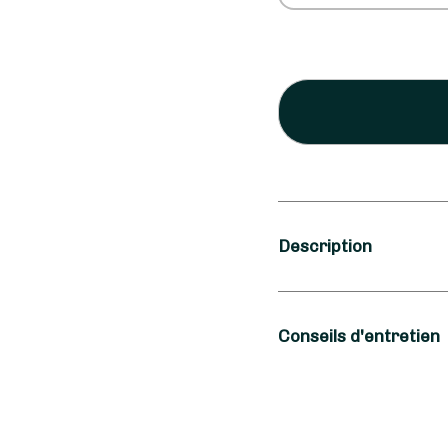
Description
Saison
Conseils d'entretien
Printemps, Été
Occasion
L'hortensia est une f
s'abreuve aussi bien 
Anniversaire, Ann
fleuriste à Grenthevi