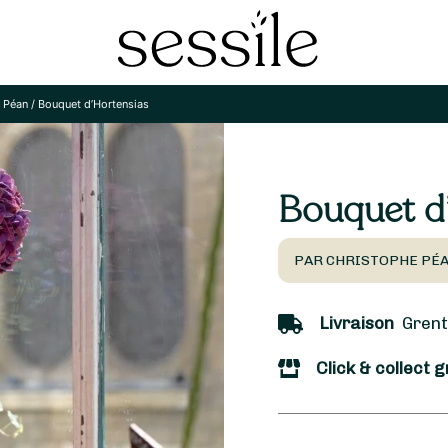
 Péan
/
Bouquet d’Hortensias
Bouquet d
PAR CHRISTOPHE PÉA
Livraison
Grenth
Click & collect g