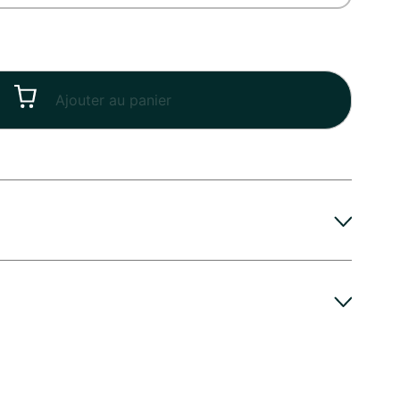
Ajouter au panier
leur particulièrement gourmande en eau, qui
par sa tige que par ses fleurs. Christophe Péan,
iversaire de mariage, Fête, Mariage ...
lle, vous recommande de placer votre bouquet dans