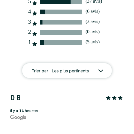
5
(37 avis)
À partir de
45
€ -
Personnaliser
4
(6 avis)
Bouquet Saint-Valentin
3
(3 avis)
2
(0 avis)
1
(5 avis)
Trier par :
Les plus pertinents
D B
il y a 14 heures