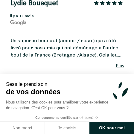
Lydie Bousquet
il y a 11 mois
Un superbe bouquet (amour / rose ) qui a été
livré pour nos amis qui ont déménagé à l’autre
bout de la France (Bretagne /Alsace). Cela leur
À partir de
42
€ -
Personnaliser
a mis du baume au cœur. Merci !
Plus
Bouquet Fête des Grands-Mères
Sessile prend soin
1 - 3 sur 52 avis
de vos données
Nous utilisons des cookies pour améliorer votre expérience
Vous souhaitez trouver un autre fleuriste, autour de
de navigation. C'est OK pour vous ?
Benfeld ou ailleurs ?
Consentements certifiés par
Non merci
Je choisis
OK pour moi