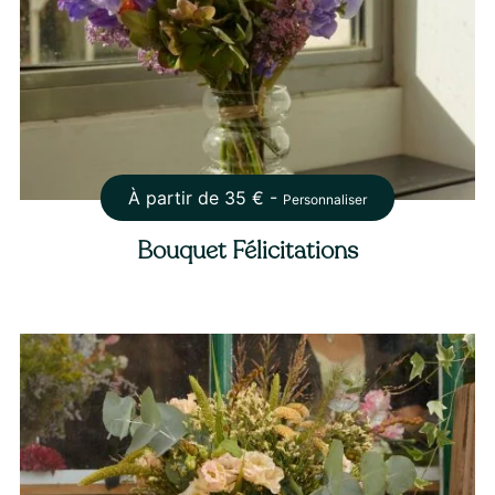
À partir de
35
€ -
Personnaliser
Bouquet Félicitations