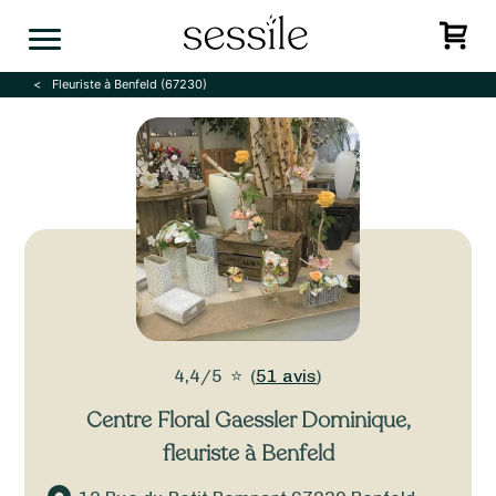
Skip
to
content
Fleuriste à Benfeld (67230)
4,4/5
⭐
(
51 avis
)
Centre Floral Gaessler Dominique
,
fleuriste à Benfeld