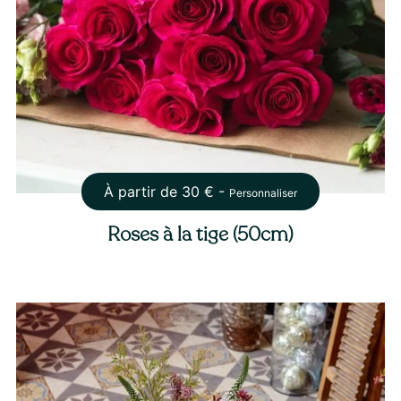
À partir de
30
€ -
Personnaliser
Roses à la tige (50cm)