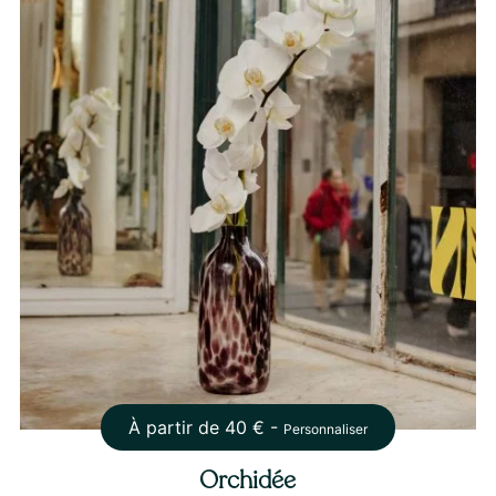
À partir de
40
€ -
Personnaliser
Orchidée