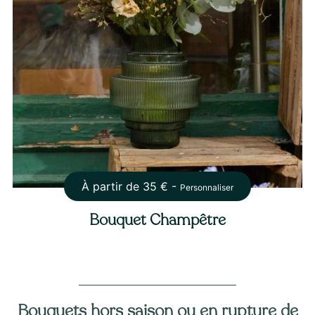
À partir de
35
€ -
Personnaliser
Bouquet Champêtre
Bouquets hors saison ou en rupture de