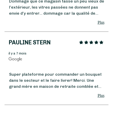
Dommage que ce magasin fasse un peu vieux de
l’extérieur, les vitres passées ne donnent pas
envie d’y entrer… dommage car la qualité de
leurs plantes et de leurs fleurs est vraiment au
Plus
À partir de
35
€ -
rdv
Personnaliser
Bouquet Hiver
PAULINE STERN
il y a 7 mois
Super plateforme pour commander un bouquet
dans le secteur et le faire livrer! Merci. Une
grand mère en maison de retraite comblée et
merci à l'artisan de proposer ce service sur ce
Plus
site