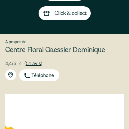
À partir de
35
€ -
Personnaliser
Click & collect
Bouquet de Fleurs Séchées
A propos de
Centre Floral Gaessler Dominique
4,4/5
⭐
(
51 avis
)
Téléphone