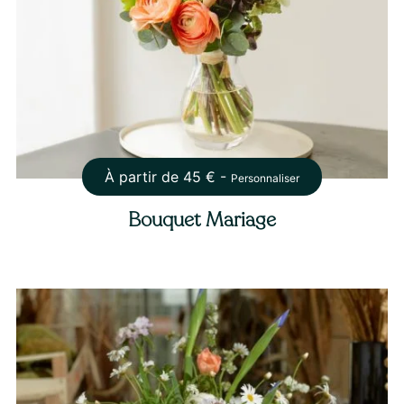
À partir de
45
€ -
Personnaliser
Bouquet Mariage