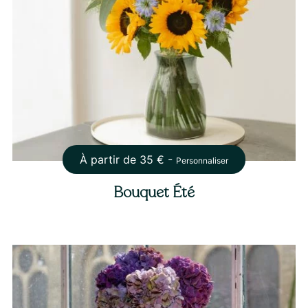
À partir de
35
€ -
Personnaliser
Bouquet Été