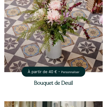
À partir de
40
€ -
Personnaliser
Bouquet de Deuil