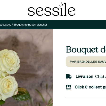
 sauvages
/
Bouquet de Roses blanches
Bouquet d
PAR BRINDILLES SAU
Livraison
Châtea
Click & collect g