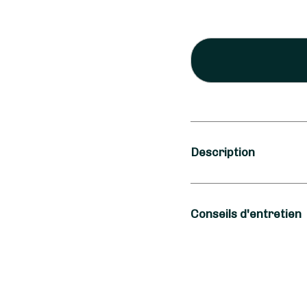
Description
Saison
Conseils d'entretien
Printemps, Été
Occasion
Pour que votre Bouque
longtemps, Brindille
Anniversaire de 
d'environ deux centim
Naissance ...
de Roses blanches dan