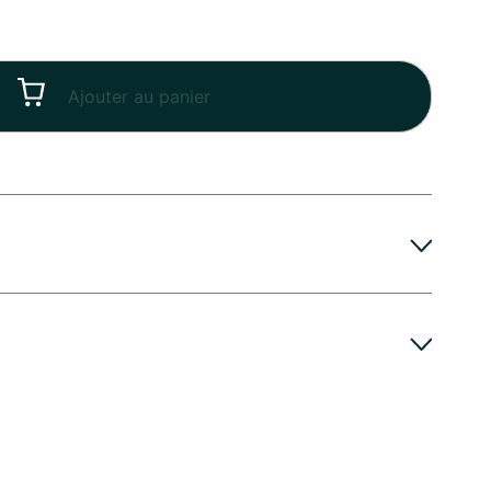
Ajouter au panier
t de Roses blanches reste frais et vibrant plus
s sauvages vous recommande de couper les tiges
mariage, Baptême et communion, Fiançailles,
ètres dès réception. Placez ensuite votre Bouquet
s un vase propre, rempli d'eau fraîche. Vous