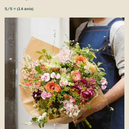
Type de fleurs
5
/5 ⭐ (
14
avis)
Fleurs fraîches, Petit prix
Un somptueux bouquet de fleurs de saison composé par
BotaniQ à offrir à votre amour à l'occasion de la Saint-
Valentin. Il constitue un cadeau idéal pour refléter fidèlement
l'intensité de vos sentiments et la puissance de votre amour.
BotaniQ pourra personnaliser le bouquet à votre convenance
en fonction de votre budget et de vos préférences, afin qu'il
soit unique. Ce bouquet peut être livré à Vendôme et à
proximité.