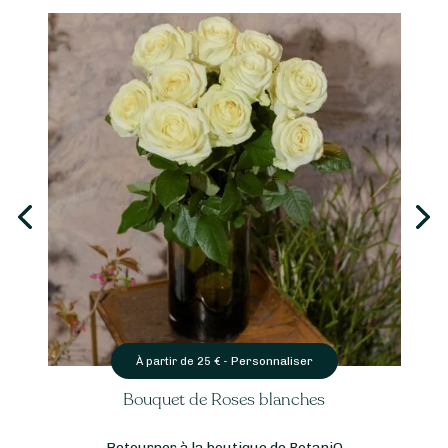
Personnaliser
À partir de
25
€ -
Bouquet de Roses blanches
Retourner à la boutique de BotaniQ