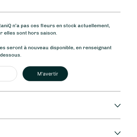
niQ n'a pas ces fleurs en stock actuellement,
 elles sont hors saison.
les seront à nouveau disponible, en renseignant
-dessous.
Veuillez
laisser
ce
champ
vide.