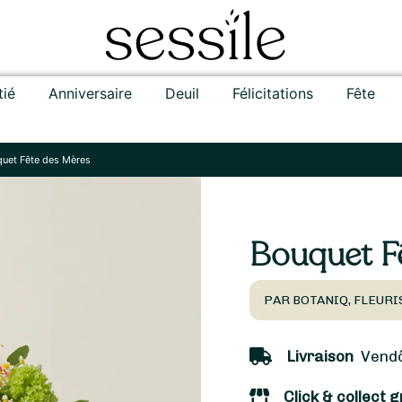
tié
Anniversaire
Deuil
Félicitations
Fête
uet Fête des Mères
Bouquet F
PAR BOTANIQ, FLEUR
Livraison
Vendô
Click & collect g