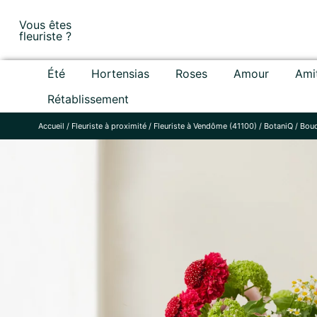
Skip
Vous êtes
to
fleuriste ?
content
Été
Hortensias
Roses
Amour
Ami
Rétablissement
Accueil
/
Fleuriste à proximité
/
Fleuriste à Vendôme (41100)
/
BotaniQ
/
Bouq