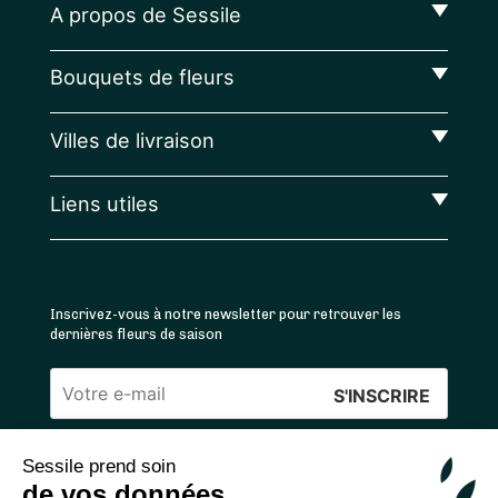
A propos de Sessile
Bouquets de fleurs
Villes de livraison
Liens utiles
Inscrivez-vous à notre newsletter pour retrouver les
dernières fleurs de saison
Veuillez
laisser
Sessile prend soin
ce
4.4
/5 ⭐ | 120 000+ bouquets livrés |
811
avis
de vos données
champ
Achats 100% sécurisés