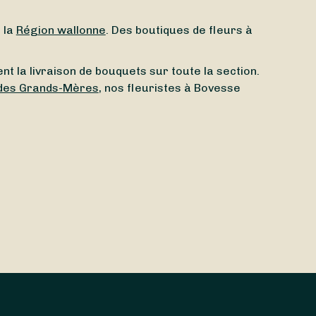
s la
Région wallonne
. Des boutiques de fleurs à
nt la livraison de bouquets sur toute la section.
 des Grands-Mères
, nos fleuristes à Bovesse
 Région wallonne. Pour acheter des fleurs à Meux
lus beaux bouquets sur toute la section. En
été
leuristes à Meux (5081). Et tous leurs bouquets
(5080), appartenant à la province de Namur. Si
rent leurs plus beaux bouquets sur toute la
r, nos fleuristes à Saint-Denis-Bovesse (5081)