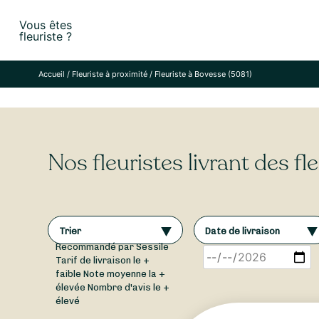
Skip
Vous êtes
to
fleuriste ?
content
Accueil
/
Fleuriste à proximité
/
Fleuriste à Bovesse (5081)
Nos fleuristes livrant des f
Trier
Date de livraison
Recommandé par Sessile
Tarif de livraison le +
faible
Note moyenne la +
élevée
Nombre d'avis le +
élevé