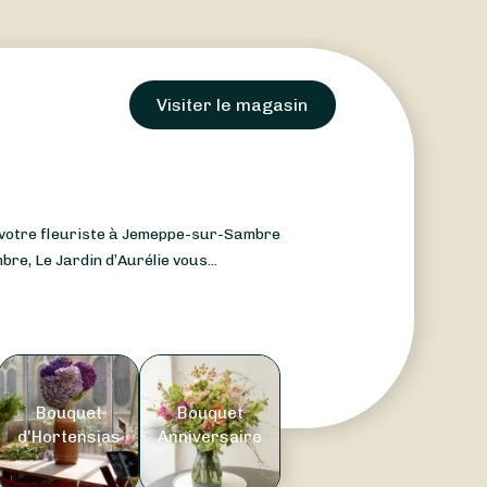
Visiter le magasin
, votre fleuriste à Jemeppe-sur-Sambre
e, Le Jardin d’Aurélie vous...
Bouquet
Bouquet
d'Hortensias
Anniversaire