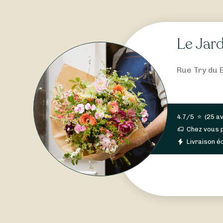
Le Jard
Rue Try du 
4.7/5
⭐
(
25 av
Chez vous 
Livraison éc