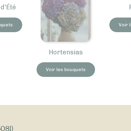
d'Été
uquets
Voir 
Hortensias
Voir les bouquets
5081)