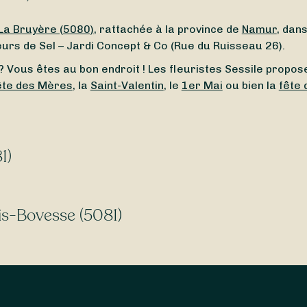
La Bruyère (5080)
, rattachée à la province de
Namur
, dan
rs de Sel – Jardi Concept & Co (Rue du Ruisseau 26).
 Vous êtes au bon endroit ! Les fleuristes Sessile propose
ête des Mères
, la
Saint-Valentin
, le
1er Mai
ou bien la
fête
1)
ruyère (5080), rattachée à la province de Namur, dans la
a (Rue du Chainia 62).
nis-Bovesse (5081)
, n’attendez plus ! Les fleuristes Sessile livrent leurs p
; vous trouverez forcément votre bonheur auprès de nos f
vesse (5081) est une section de la commune de La Bruyère 
vesse (5081), n’attendez plus ! Les fleuristes Sessile liv
uil
, ou encore
naissance
. Peu importe l’occasion à fleuri
quets de fleurs.