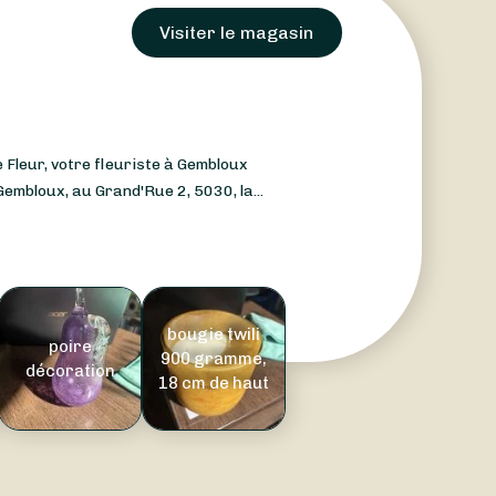
Visiter le magasin
Fleur, votre fleuriste à Gembloux
embloux, au Grand'Rue 2, 5030, la...
bougie twili
poire
900 gramme,
décoration
18 cm de haut