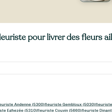
uriste pour livrer des fleurs ai
leuriste Andenne (5300)
fleuriste Gembloux (5030)
fleuris
iste Eghezée (5310)
fleuriste Couvin (5660)
fleuriste Dinant