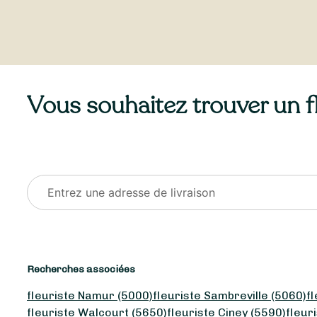
Vous souhaitez trouver un fle
Recherches associées
fleuriste Namur (5000)
fleuriste Sambreville (5060)
f
fleuriste Walcourt (5650)
fleuriste Ciney (5590)
fleur