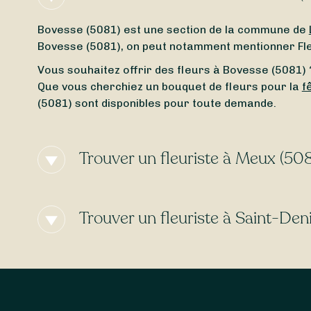
Bovesse (5081) est une section de la commune de
Bovesse (5081), on peut notamment mentionner Fleu
Vous souhaitez offrir des fleurs à Bovesse (5081) ?
Que vous cherchiez un bouquet de fleurs pour la
f
(5081) sont disponibles pour toute demande.
Trouver un fleuriste à Meux (508
Meux (5081) est une section de la commune de La B
(5081), on peut notamment se rendre chez Leucaen
Trouver un fleuriste à Saint-De
Si vous cherchez à envoyer des fleurs à Meux (5081)
comme en
hiver
, au
printemps
comme en
automne
Localisée dans la Région wallonne, Saint-Denis-Bo
de fleurs sont composés sur-mesure.
vous cherchez à envoyer des fleurs à Saint-Denis-Bo
section.
Anniversaire
,
remerciements
,
mariage
,
de
sauront composer pour vous tous les types de bou