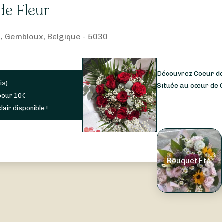
de Fleur
, Gembloux, Belgique - 5030
Découvrez Coeur de 
is
)
Située au cœur de G
pour
10
€
lair disponible !
Bouquet Été