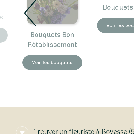
Bouquets 
s
Voir les bo
Bouquets Bon
Rétablissement
Voir les bouquets
Trouver un fleuriste à Bovesse (