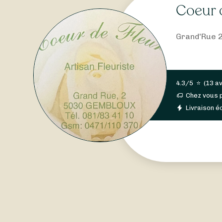
Coeur 
Grand'Rue 2
4.3/5
⭐
(
13 av
Chez vous 
Livraison éc