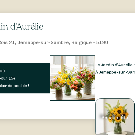
in d'Aurélie
Bois 21, Jemeppe-sur-Sambre, Belgique - 5190
Le Jardin d’Aurélie
is
)
À Jemeppe-sur-Sambr
pour
15
€
lair disponible !
Bouquet Été