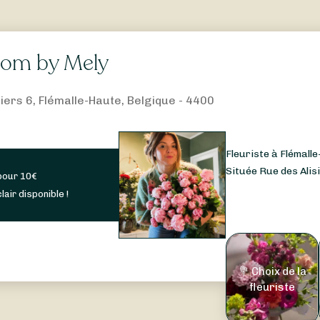
loom by Mely
iers 6, Flémalle-Haute, Belgique - 4400
Fleuriste à Flémalle
Située Rue des Alisie
pour
10
€
lair disponible !
💐 Choix de la
fleuriste