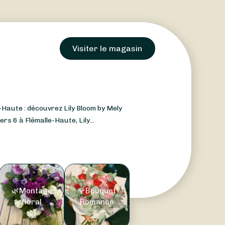
Visiter le magasin
-Haute : découvrez Lily Bloom by Mely
rs 6 à Flémalle-Haute, Lily...
🌿Montage
🌹Bouquet
floral
Romance