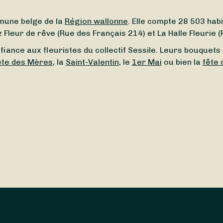
mune belge de la
Région wallonne
. Elle compte 28 503 habi
Fleur de rêve (Rue des Français 214) et La Halle Fleurie 
fiance aux fleuristes du collectif Sessile. Leurs bouquets so
ête des Mères
, la
Saint-Valentin
, le
1er Mai
ou bien la
fête
nt
à proximité de Ans (4430) ? Ou vous cherchez un
fleuris
t de trouver en quelques clics un fleuriste ouvert autour 
aison express
, vous permettant de recevoir vos bouquets d
ours sur 7
, y compris le
dimanche
et les
jours fériés
. Et ce