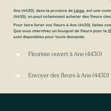
Ans (4430), dans la province de
Liège
, est une com
(4430), on peut notamment acheter des fleurs chez 
Pour faire livrer vos fleurs à Ans (4430), faites con
Que vous cherchiez un bouquet de fleurs pour la
f
sont disponibles pour toute demande.
Fleuriste ouvert à Ans (4430)
Vous avez besoin d’un
fleuriste ouvert actuelleme
dimanche
, peu importe l’heure, Sessile vous perme
Envoyer des fleurs à Ans (4430)
Certains fleuristes à Ans (4430) proposent la
livr
Sessile, trouvez facilement des artisans livrant
7 j
gratuite
!