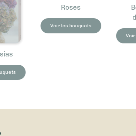
Roses
B
d
Voir les bouquets
Voir 
ias
uquets
)