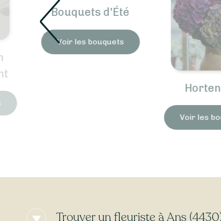
Bouquets d'Été
Voir les bouquets
t
Hortens
Voir les bo
Trouver un fleuriste à Ans (4430