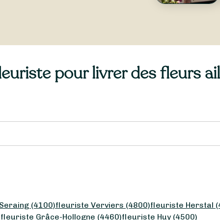
uriste pour livrer des fleurs ai
 Seraing (4100)
fleuriste Verviers (4800)
fleuriste Herstal 
)
fleuriste Grâce-Hollogne (4460)
fleuriste Huy (4500)