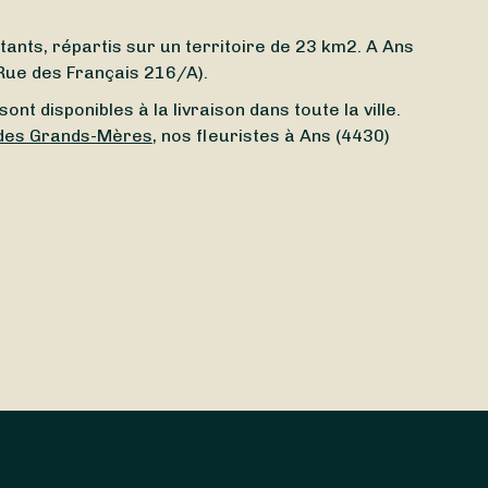
tants, répartis sur un territoire de 23 km2. A Ans
(Rue des Français 216/A).
nt disponibles à la livraison dans toute la ville.
 des Grands-Mères
, nos fleuristes à Ans (4430)
te ouvert aujourd’hui
à Ans (4430) ? Du
lundi
au
de vous.
e fleurs le
lendemain
voire le
jour-même
. Avec
 n’est pas tout : la livraison est même parfois