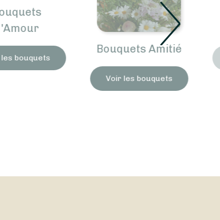
ouquets
'Amour
Bouquets Amitié
les bouquets
Voir les bouquets