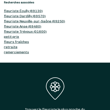
Recherches associées
fleuriste Écully (69130)
fleuriste Dardilly (69570)
fleuriste Neuville-sur-Saône (69250)
fleuriste Anse (69480)
fleuriste Trévoux (01600)
petit prix
fleurs fraîches
retraite
remerciements
Trouvez le fleuriste le plus proche du