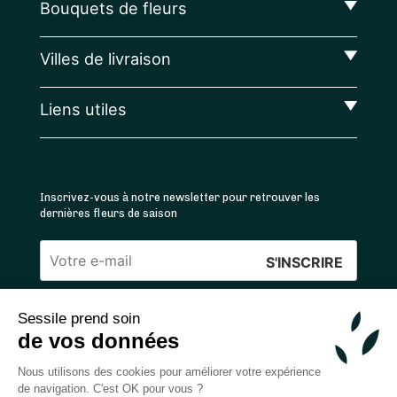
Bouquets de fleurs
Villes de livraison
Liens utiles
Inscrivez-vous à notre newsletter pour retrouver les
dernières fleurs de saison
Veuillez
laisser
Sessile prend soin
ce
4.4
/5 ⭐ | 120 000+ bouquets livrés |
811
avis
de vos données
champ
Achats 100% sécurisés
vide.
Nous utilisons des cookies pour améliorer votre expérience
de navigation. C'est OK pour vous ?