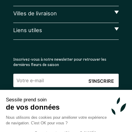
Villes de livraison
Liens utiles
Inscrivez-vous à notre newsletter pour retrouver les
dernières fleurs de saison
Veuillez
laisser
Sessile prend soin
ce
4.4
/5 ⭐ | 120 000+ bouquets livrés |
811
avis
de vos données
champ
Achats 100% sécurisés
vide.
Nous utilisons des cookies pour améliorer votre expérience
de navigation. C'est OK pour vous ?