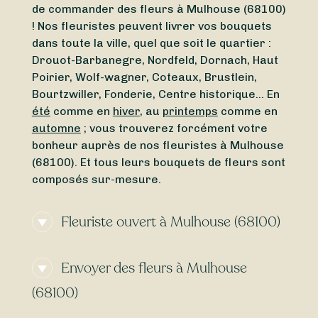
de commander des fleurs à Mulhouse (68100)
! Nos fleuristes peuvent livrer vos bouquets
dans toute la ville, quel que soit le quartier :
Drouot-Barbanegre, Nordfeld, Dornach, Haut
Poirier, Wolf-wagner, Coteaux, Brustlein,
Bourtzwiller, Fonderie, Centre historique… En
été
comme en
hiver
, au
printemps
comme en
automne
; vous trouverez forcément votre
bonheur auprès de nos fleuristes à Mulhouse
(68100). Et tous leurs bouquets de fleurs sont
composés sur-mesure.
Fleuriste ouvert à Mulhouse (68100)
Besoin d’un
fleuriste ouvert actuellement
à
Envoyer des fleurs à Mulhouse
proximité de Mulhouse (68100) ? À la
recherche d’un
fleuriste ouvert aujourd’hui
à
(68100)
Mulhouse (68100) ? Peu importe le jour et
l’heure, trouvez en toute simplicité un