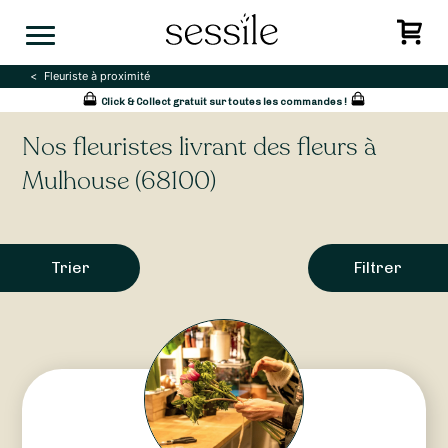
Skip
to
content
Fleuriste à proximité
Click & Collect gratuit sur toutes les commandes !
Nos fleuristes livrant des fleurs à
Mulhouse (68100)
Trier
Filtrer