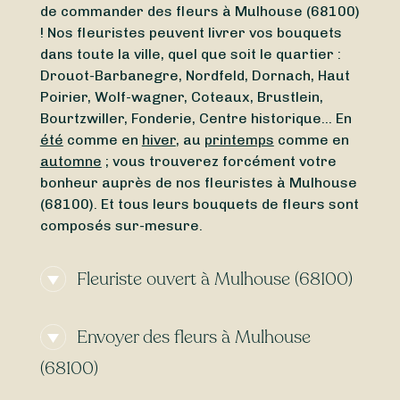
de commander des fleurs à Mulhouse (68100)
! Nos fleuristes peuvent livrer vos bouquets
dans toute la ville, quel que soit le quartier :
Drouot-Barbanegre, Nordfeld, Dornach, Haut
Poirier, Wolf-wagner, Coteaux, Brustlein,
Bourtzwiller, Fonderie, Centre historique… En
été
comme en
hiver
, au
printemps
comme en
automne
; vous trouverez forcément votre
bonheur auprès de nos fleuristes à Mulhouse
(68100). Et tous leurs bouquets de fleurs sont
composés sur-mesure.
Fleuriste ouvert à Mulhouse (68100)
Besoin d’un
fleuriste ouvert actuellement
à
Envoyer des fleurs à Mulhouse
proximité de Mulhouse (68100) ? À la
recherche d’un
fleuriste ouvert aujourd’hui
à
(68100)
Mulhouse (68100) ? Peu importe le jour et
l’heure, trouvez en toute simplicité un