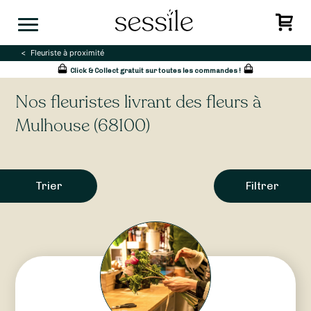
Skip
to
content
Fleuriste à proximité
Click & Collect gratuit sur toutes les commandes !
Nos fleuristes livrant des fleurs à
Mulhouse (68100)
Trier
Filtrer