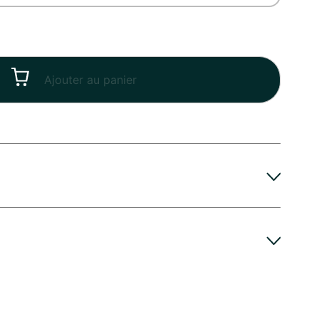
Ajouter au panier
ire, Anniversaire de mariage, Remerciements ...
ngtemps du bouquet de votre artisan, voici quelques
 de Clotilde, fleuriste à Aix-en-Provence : mettez
etit prix
que possible, veillez à changer l’eau du vase