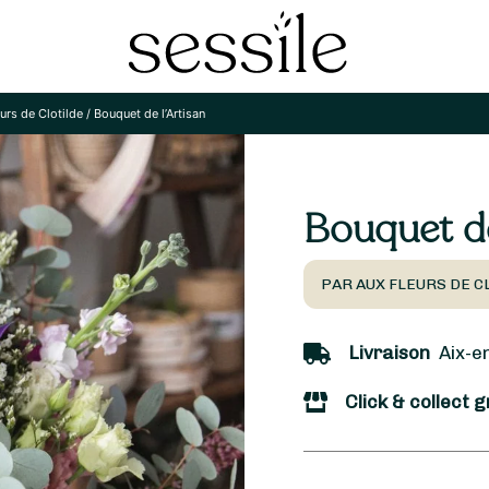
urs de Clotilde
/
Bouquet de l’Artisan
Bouquet de
PAR AUX FLEURS DE C
Livraison
Aix-en
Click & collect g