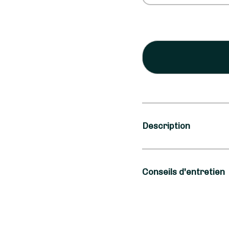
Description
Occasion
Conseils d'entretien
Amitié, Anniversa
Type de fleurs
Pour profiter plus lo
conseils de Aux Fleurs
Fleurs fraîches, P
votre vase en eau dès 