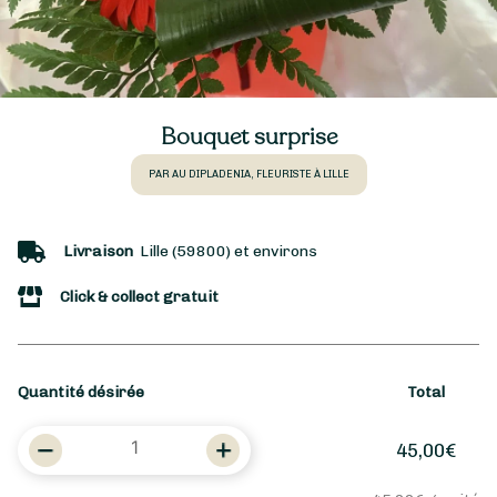
Bouquet surprise
PAR AU DIPLADENIA, FLEURISTE À LILLE
Livraison
Lille (59800) et environs
Click & collect gratuit
Quantité désirée
Total
quantité
45,00
€
de
Bouquet