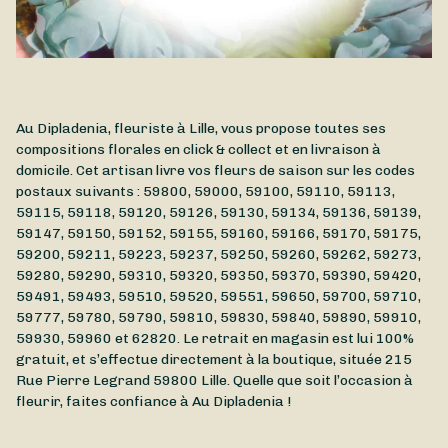
Au Dipladenia, fleuriste à Lille, vous propose toutes ses
compositions florales en click & collect et en livraison à
domicile. Cet artisan livre vos fleurs de saison sur les codes
postaux suivants : 59800, 59000, 59100, 59110, 59113,
59115, 59118, 59120, 59126, 59130, 59134, 59136, 59139,
59147, 59150, 59152, 59155, 59160, 59166, 59170, 59175,
59200, 59211, 59223, 59237, 59250, 59260, 59262, 59273,
59280, 59290, 59310, 59320, 59350, 59370, 59390, 59420,
59491, 59493, 59510, 59520, 59551, 59650, 59700, 59710,
59777, 59780, 59790, 59810, 59830, 59840, 59890, 59910,
59930, 59960 et 62820. Le retrait en magasin est lui 100%
gratuit, et s’effectue directement à la boutique, située
215
Rue Pierre Legrand
59800
Lille
. Quelle que soit l’occasion à
fleurir, faites confiance à Au Dipladenia !