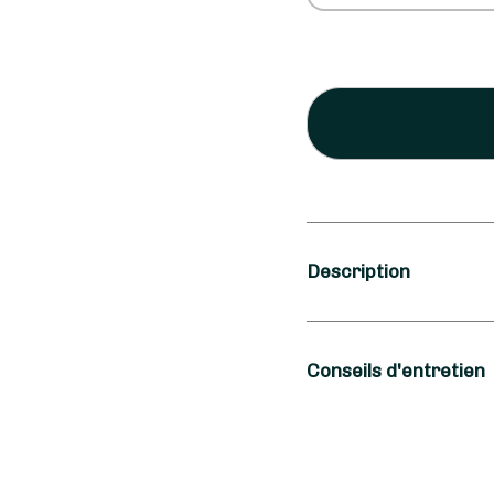
Description
Occasion
Conseils d'entretien
Fête
Type de fleurs
Pour que votre Bouque
longtemps, Au Diplad
Fleurs fraîches, P
d'environ deux centim