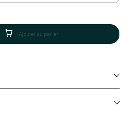
Ajouter au panier
t Bonne Fête reste frais et vibrant plus
enia vous recommande de couper les tiges
etit prix
ètres dès réception. Placez ensuite votre Bouquet